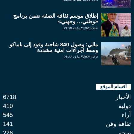
إطلاق موسم ثقافة الضفة ضمن برنامج
«وطني… وجهتي»
2026-08-8 الساعة 21:30
مالي: وصول 840 شاحنة وقود إلى باماكو
وسط اجراءات امنية مشددة
2026-08-8 الساعة 21:27
أقسام الموقع
الأخبار
6718
دولية
410
آراء
545
ثقافة وفن
141
صحة
226