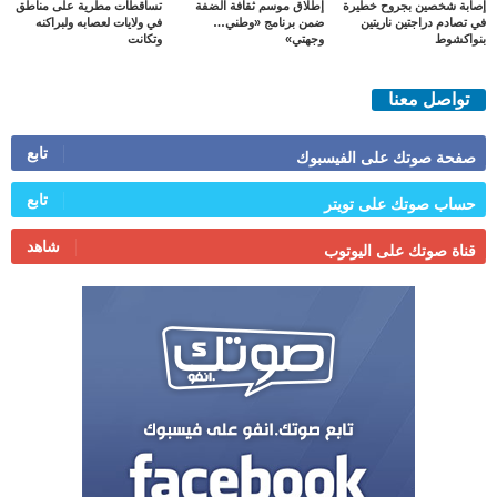
إصابة شخصين بجروح خطيرة
إطلاق موسم ثقافة الضفة
تساقطات مطرية على مناطق
في تصادم دراجتين ناريتين
ضمن برنامج «وطني…
في ولايات لعصابه ولبراكنه
بنواكشوط
وجهتي»
وتكانت
تواصل معنا
تابع
صفحة صوتك على الفيسبوك
تابع
حساب صوتك على تويتر
شاهد
قناة صوتك على اليوتوب