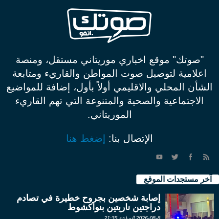
"صوتك" موقع اخباري موريتاني مستقل، ومنصة
اعلامية لتوصيل صوت المواطن والقاريء ومتابعة
الشأن المحلي والاقليمي أولاً بأول، إضافة للمواضيع
الاجتماعية والصحية والمتنوعة التي تهم القاريء
الموريتاني.
الإتصال بنا:
إضغط هنا
آخر مستجدات الموقع
إصابة شخصين بجروح خطيرة في تصادم
دراجتين ناريتين بنواكشوط
2026-08-8 الساعة 21:35