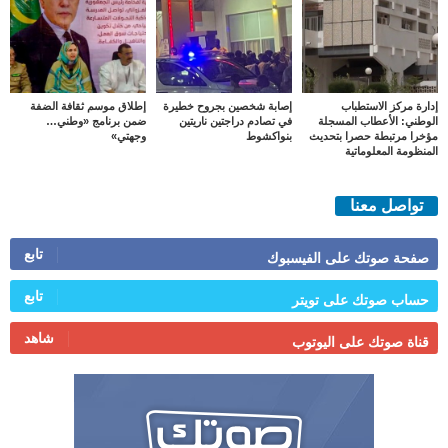
إدارة مركز الاستطباب
إصابة شخصين بجروح خطيرة
إطلاق موسم ثقافة الضفة
الوطني: الأعطاب المسجلة
في تصادم دراجتين ناريتين
ضمن برنامج «وطني…
مؤخرا مرتبطة حصرا بتحديث
بنواكشوط
وجهتي»
المنظومة المعلوماتية
تواصل معنا
تابع
صفحة صوتك على الفيسبوك
تابع
حساب صوتك على تويتر
شاهد
قناة صوتك على اليوتوب