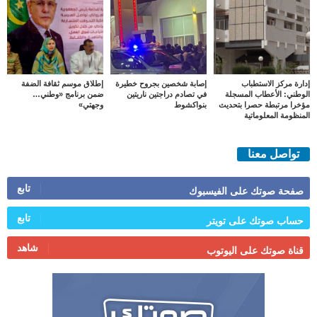
إدارة مركز الاستطباب
إصابة شخصين بجروح خطيرة
إطلاق موسم ثقافة الضفة
الوطني: الأعطاب المسجلة
في تصادم دراجتين ناريتين
ضمن برنامج «وطني…
مؤخرا مرتبطة حصرا بتحديث
بنواكشوط
وجهتي»
المنظومة المعلوماتية
تواصل معنا
تابع
صفحة صوتك على الفيسبوك
تابع
حساب صوتك على تويتر
شاهد
قناة صوتك على اليوتوب