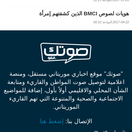
هويات لصوص BMCI الذين كشفتهم إمرأة
2017-04-22 الساعة 00:10
"صوتك" موقع اخباري موريتاني مستقل، ومنصة
اعلامية لتوصيل صوت المواطن والقاريء ومتابعة
الشأن المحلي والاقليمي أولاً بأول، إضافة للمواضيع
الاجتماعية والصحية والمتنوعة التي تهم القاريء
الموريتاني.
الإتصال بنا:
إضغط هنا