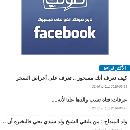
الأكثر قراءة
كيف تعرف أنك مسحور .. تعرف على أعراض السحر
2018-03-23 الساعة 21:46
عرفات:فتاة تسب والدها علنا لأنه....
2016-06-25 الساعة 23:51
ولد الميداح : من يلتقي الشيخ ولد سيدي يحي فاليخبره أن ..
2017-11-20 الساعة 12:23