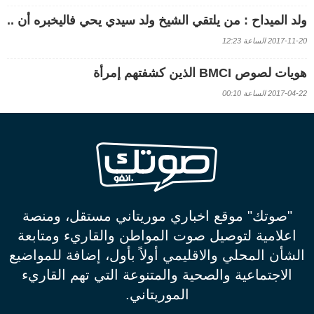
ولد الميداح : من يلتقي الشيخ ولد سيدي يحي فاليخبره أن ..
2017-11-20 الساعة 12:23
هويات لصوص BMCI الذين كشفتهم إمرأة
2017-04-22 الساعة 00:10
"صوتك" موقع اخباري موريتاني مستقل، ومنصة
اعلامية لتوصيل صوت المواطن والقاريء ومتابعة
الشأن المحلي والاقليمي أولاً بأول، إضافة للمواضيع
الاجتماعية والصحية والمتنوعة التي تهم القاريء
الموريتاني.