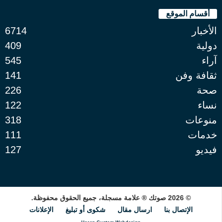
أقسام الموقع
الأخبار
6714
دولية
409
آراء
545
ثقافة وفن
141
صحة
226
نساء
122
منوعات
318
خدمات
111
فيديو
127
© 2026 صوتك ® علامة مسجلة، جميع الحقوق محفوظة.
الإتصال بنا
ارسال مقال
شكوى أو تبليغ
الإعلانات