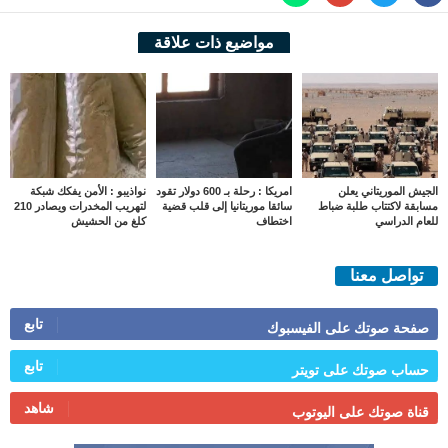
مواضيع ذات علاقة
الجيش الموريتاني يعلن
امريكا : رحلة بـ 600 دولار تقود
نواذيبو : الأمن يفكك شبكة
مسابقة لاكتتاب طلبة ضباط
سائقا موريتانيا إلى قلب قضية
لتهريب المخدرات ويصادر 210
للعام الدراسي
اختطاف
كلغ من الحشيش
تواصل معنا
تابع
صفحة صوتك على الفيسبوك
تابع
حساب صوتك على تويتر
شاهد
قناة صوتك على اليوتوب