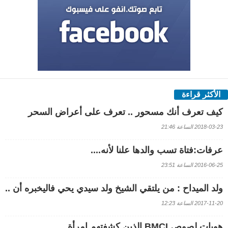
الأكثر قراءة
كيف تعرف أنك مسحور .. تعرف على أعراض السحر
2018-03-23 الساعة 21:46
عرفات:فتاة تسب والدها علنا لأنه....
2016-06-25 الساعة 23:51
ولد الميداح : من يلتقي الشيخ ولد سيدي يحي فاليخبره أن ..
2017-11-20 الساعة 12:23
هويات لصوص BMCI الذين كشفتهم إمرأة