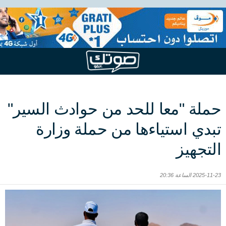
حملة "معا للحد من حوادث السير"
تبدي استياءها من حملة وزارة
التجهيز
2025-11-23 الساعة 20:36