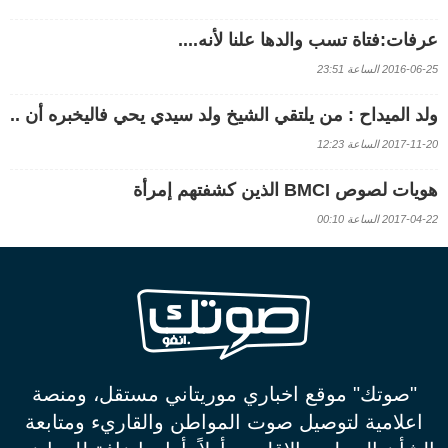
عرفات:فتاة تسب والدها علنا لأنه....
2016-06-25 الساعة 23:51
ولد الميداح : من يلتقي الشيخ ولد سيدي يحي فاليخبره أن ..
2017-11-20 الساعة 12:23
هويات لصوص BMCI الذين كشفتهم إمرأة
2017-04-22 الساعة 00:10
"صوتك" موقع اخباري موريتاني مستقل، ومنصة
اعلامية لتوصيل صوت المواطن والقاريء ومتابعة