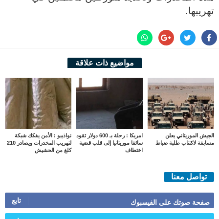
تهريبها.
مواضيع ذات علاقة
الجيش الموريتاني يعلن
امريكا : رحلة بـ 600 دولار تقود
نواذيبو : الأمن يفكك شبكة
مسابقة لاكتتاب طلبة ضباط
سائقا موريتانيا إلى قلب قضية
لتهريب المخدرات ويصادر 210
اختطاف
كلغ من الحشيش
تواصل معنا
تابع
صفحة صوتك على الفيسبوك