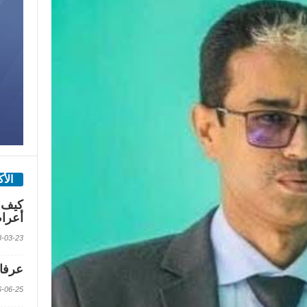
الأ
كيف 
أعرا
2018-03-23 الس
عرفات
2016-06-25 الس