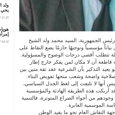
ولد ا
يحي ف
2017-11-20 الس
إمرأة
رئيس الجمهورية، السيد محمد ولد الشيخ
2017-04-22 الس
بياناً مؤسسياً وتوجيهًا حازمًا يضع النقاط على
ة تتطلب أقصى درجات الوضوح والمسؤولية.
 قاطعة أن لا مكان لمن يفكر خارج إطار
هو يعيد التذكير بأن الشرعية عقد ثقة متين بين
لاحية واضحة وشعب منحها تفويض البناء.
نهجية الرئيس أنها لا تلتفت إلى لغط الجدل السياسي،
قد أربكت هذه الطريقة الهادئة والمؤسسية
جودهم من أجواء الصراع المتوترة، فالتنمية
سة الموسمية العابرة.
جهة النقاش العام نحو ما يفيد الوطن