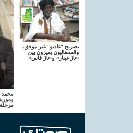
تصريح "غاديو" غير موفق..
والسنغاليون يميزون بين
«نارْ غينار» و«نارْ فاس»
محمد و
وموريتا
مرحلة 