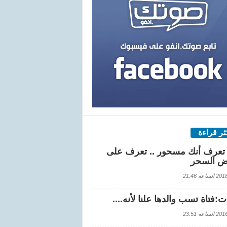
كثر قراءة
تعرف أنك مسحور .. تعرف على
ض السحر
اعة 21:46
:فتاة تسب والدها علنا لأنه....
اعة 23:51