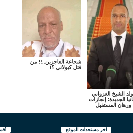
شجاعة العاجزين..!! من
قتل كبولاني ؟!
لد الشيخ الغزواني
نيا الجديدة: إنجازات
ورهان المستقبل
آخر مستجدات الموقع
أقس