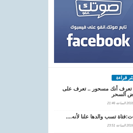
كثر قراءة
تعرف أنك مسحور .. تعرف على
ض السحر
اعة 21:46
:فتاة تسب والدها علنا لأنه....
اعة 23:51