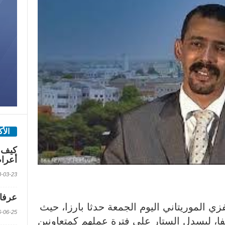
الأ
كيف 
أعرا
2018-03-23 الس
عرفات
ي الموريتاني اليوم الجمعة حدثا بارزا، حيث
2016-06-25 الس
 عقود ترسيم 1865 موظفا، ليسدل الستار على فترة عملهم كمتعاونين