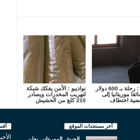
امريكا : رحلة بـ 600 دولار
نواذيبو : الأمن يفكك شبكة
ئقا موريتانيا إلى
لتهريب المخدرات ويصادر
ضية اختطاف
210 كلغ من الحشيش
آخر مستجدات الموقع
أقس
الأخب
الجيش الموريتاني يعلن