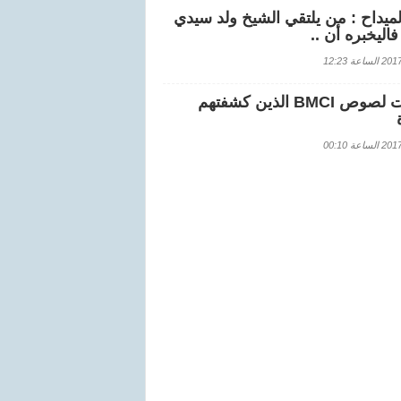
لميداح : من يلتقي الشيخ ولد سيدي
اليخبره أن ..
اعة 12:23
هويات لصوص BMCI الذين كشفتهم
اعة 00:10