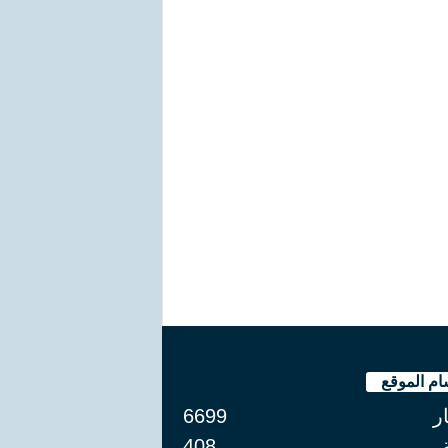
ام الموقع
ار
6699
408