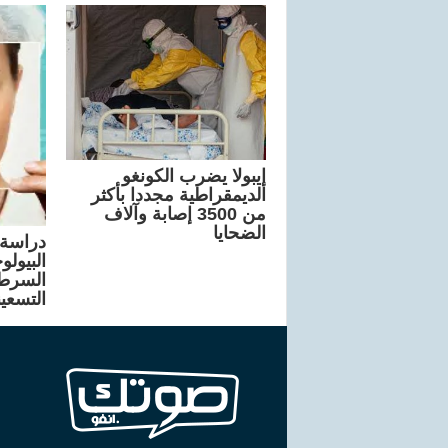
إيبولا يضرب الكونغو
الديمقراطية مجددا بأكثر
من 3500 إصابة وآلاف
الضحايا
دراسة:
البيول
السرطا
التسعي