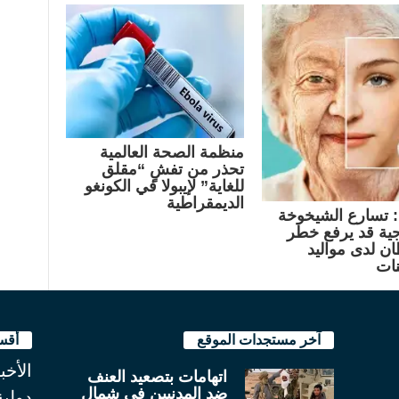
منظمة الصحة العالمية
تحذر من تفشٍ “مقلق
للغاية” لإيبولا في الكونغو
الديمقراطية
 تسارع الشيخوخة
وجية قد يرفع خطر
ن لدى مواليد
نات
آخر مستجدات الموقع
أقس
الأخب
اتهامات بتصعيد العنف
ضد المدنيين في شمال
دولية