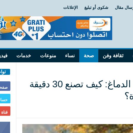
سال مقال
شكوى أو تبليغ
الإعلانات
ثقافة وفن
صحة
نساء
منوعات
خدمات
فيدي
توا
المشي وتجديد شباب الدماغ: كيف تصنع 30 دقيقة
صفحة
ة؟
حساب
قناة