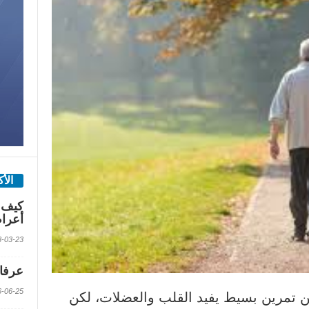
الأ
كيف 
أعرا
2018-03-23 الس
عرفات
2016-06-25 الس
ن تمرين بسيط يفيد القلب والعضلات، لكن