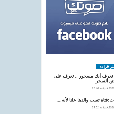
كثر قراءة
تعرف أنك مسحور .. تعرف على
ض السحر
اعة 21:46
:فتاة تسب والدها علنا لأنه....
اعة 23:51