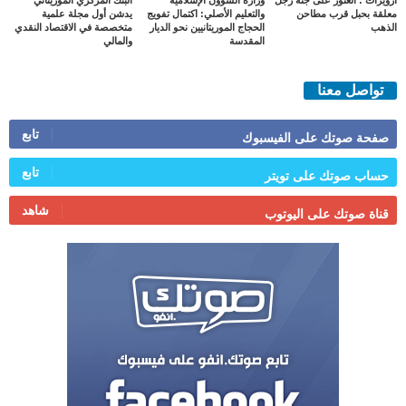
ازويرات : العثور على جثة رجل
وزارة الشؤون الإسلامية
البنك المركزي الموريتاني
معلقة بحبل قرب مطاحن
والتعليم الأصلي: اكتمال تفويج
يدشن أول مجلة علمية
الذهب
الحجاج الموريتانيين نحو الديار
متخصصة في الاقتصاد النقدي
المقدسة
والمالي
تواصل معنا
تابع
صفحة صوتك على الفيسبوك
تابع
حساب صوتك على تويتر
شاهد
قناة صوتك على اليوتوب