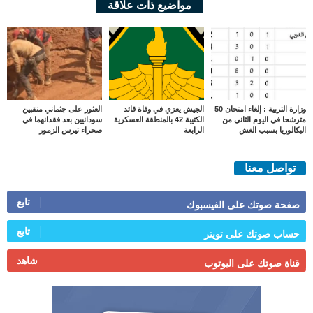
مواضيع ذات علاقة
وزارة التربية : إلغاء امتحان 50
الجيش يعزي في وفاة قائد
العثور على جثماني منقبين
مترشحا في اليوم الثاني من
الكتيبة 42 بالمنطقة العسكرية
سودانيين بعد فقدانهما في
البكالوريا بسبب الغش
الرابعة
صحراء تيرس الزمور
تواصل معنا
تابع
صفحة صوتك على الفيسبوك
تابع
حساب صوتك على تويتر
شاهد
قناة صوتك على اليوتوب