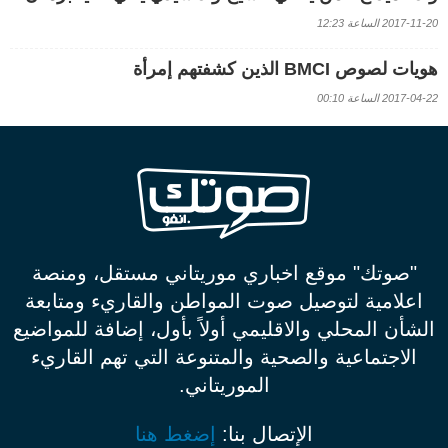
2017-11-20 الساعة 12:23
هويات لصوص BMCI الذين كشفتهم إمرأة
2017-04-22 الساعة 00:10
"صوتك" موقع اخباري موريتاني مستقل، ومنصة
اعلامية لتوصيل صوت المواطن والقاريء ومتابعة
الشأن المحلي والاقليمي أولاً بأول، إضافة للمواضيع
الاجتماعية والصحية والمتنوعة التي تهم القاريء
الموريتاني.
الإتصال بنا:
إضغط هنا