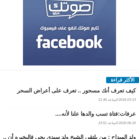
الأكثر قراءة
كيف تعرف أنك مسحور .. تعرف على أعراض السحر
2018-03-23 الساعة 21:46
عرفات:فتاة تسب والدها علنا لأنه....
2016-06-25 الساعة 23:51
ولد الميداح : من يلتقي الشيخ ولد سيدي يحي فاليخبره أن ..