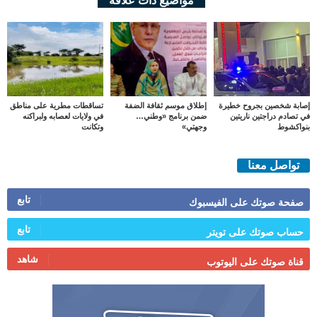
مواضيع ذات علاقة
إصابة شخصين بجروح خطيرة
إطلاق موسم ثقافة الضفة
تساقطات مطرية على مناطق
في تصادم دراجتين ناريتين
ضمن برنامج «وطني…
في ولايات لعصابه ولبراكنه
بنواكشوط
وجهتي»
وتكانت
تواصل معنا
تابع
صفحة صوتك على الفيسبوك
تابع
حساب صوتك على تويتر
شاهد
قناة صوتك على اليوتوب