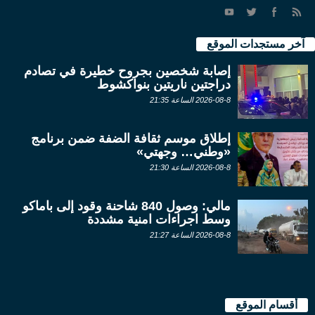
آخر مستجدات الموقع
إصابة شخصين بجروح خطيرة في تصادم
دراجتين ناريتين بنواكشوط
2026-08-8 الساعة 21:35
إطلاق موسم ثقافة الضفة ضمن برنامج
«وطني… وجهتي»
2026-08-8 الساعة 21:30
مالي: وصول 840 شاحنة وقود إلى باماكو
وسط اجراءات امنية مشددة
2026-08-8 الساعة 21:27
أقسام الموقع