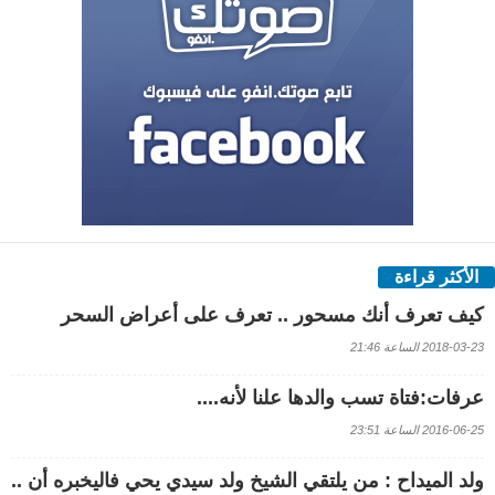
الأكثر قراءة
كيف تعرف أنك مسحور .. تعرف على أعراض السحر
2018-03-23 الساعة 21:46
عرفات:فتاة تسب والدها علنا لأنه....
2016-06-25 الساعة 23:51
ولد الميداح : من يلتقي الشيخ ولد سيدي يحي فاليخبره أن ..