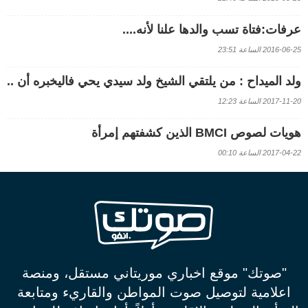
عرفات:فتاة تسب والدها علنا لأنه....
2016-06-25 الساعة 23:51
ولد الميداح : من يلتقي الشيخ ولد سيدي يحي فاليخبره أن ..
2017-11-20 الساعة 12:23
هويات لصوص BMCI الذين كشفتهم إمرأة
2017-04-22 الساعة 00:10
"صوتك" موقع اخباري موريتاني مستقل، ومنصة
اعلامية لتوصيل صوت المواطن والقاريء ومتابعة