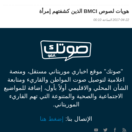
هويات لصوص BMCI الذين كشفتهم إمرأة
2017-04-22 الساعة 00:10
"صوتك" موقع اخباري موريتاني مستقل، ومنصة
اعلامية لتوصيل صوت المواطن والقاريء ومتابعة
الشأن المحلي والاقليمي أولاً بأول، إضافة للمواضيع
الاجتماعية والصحية والمتنوعة التي تهم القاريء
الموريتاني.
الإتصال بنا:
إضغط هنا