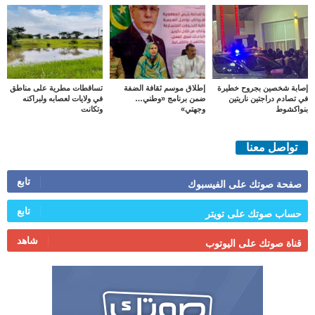
إصابة شخصين بجروح خطيرة
إطلاق موسم ثقافة الضفة
تساقطات مطرية على مناطق
في تصادم دراجتين ناريتين
ضمن برنامج «وطني…
في ولايات لعصابه ولبراكنه
بنواكشوط
وجهتي»
وتكانت
تواصل معنا
تابع
صفحة صوتك على الفيسبوك
تابع
حساب صوتك على تويتر
شاهد
قناة صوتك على اليوتوب