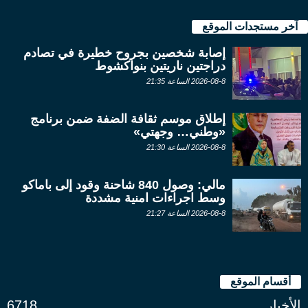
آخر مستجدات الموقع
إصابة شخصين بجروح خطيرة في تصادم
دراجتين ناريتين بنواكشوط
2026-08-8 الساعة 21:35
إطلاق موسم ثقافة الضفة ضمن برنامج
«وطني… وجهتي»
2026-08-8 الساعة 21:30
مالي: وصول 840 شاحنة وقود إلى باماكو
وسط اجراءات امنية مشددة
2026-08-8 الساعة 21:27
أقسام الموقع
الأخبار
6718