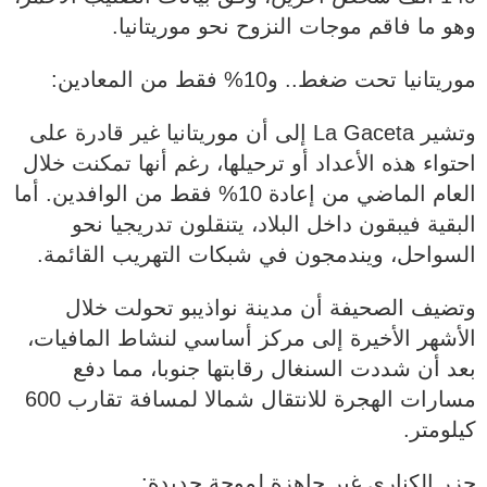
وهو ما فاقم موجات النزوح نحو موريتانيا.
موريتانيا تحت ضغط.. و10% فقط من المعادين:
وتشير La Gaceta إلى أن موريتانيا غير قادرة على
احتواء هذه الأعداد أو ترحيلها، رغم أنها تمكنت خلال
العام الماضي من إعادة 10% فقط من الوافدين. أما
البقية فيبقون داخل البلاد، يتنقلون تدريجيا نحو
السواحل، ويندمجون في شبكات التهريب القائمة.
وتضيف الصحيفة أن مدينة نواذيبو تحولت خلال
الأشهر الأخيرة إلى مركز أساسي لنشاط المافيات،
بعد أن شددت السنغال رقابتها جنوبا، مما دفع
مسارات الهجرة للانتقال شمالا لمسافة تقارب 600
كيلومتر.
جزر الكناري غير جاهزة لموجة جديدة: