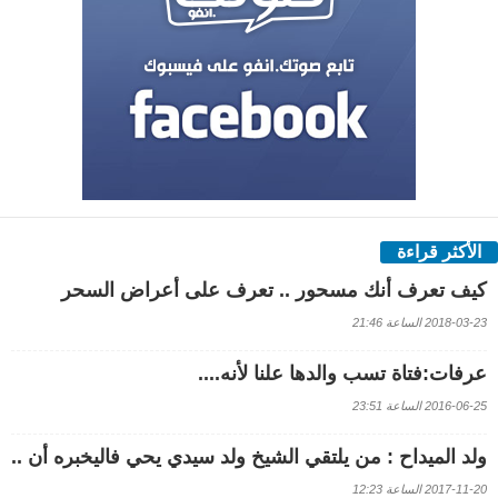
الأكثر قراءة
كيف تعرف أنك مسحور .. تعرف على أعراض السحر
2018-03-23 الساعة 21:46
عرفات:فتاة تسب والدها علنا لأنه....
2016-06-25 الساعة 23:51
ولد الميداح : من يلتقي الشيخ ولد سيدي يحي فاليخبره أن ..
2017-11-20 الساعة 12:23