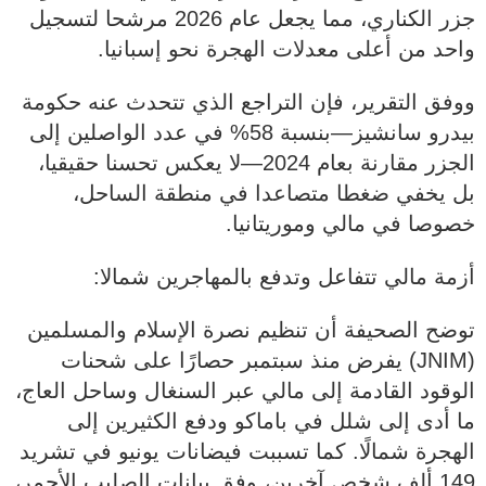
جزر الكناري، مما يجعل عام 2026 مرشحا لتسجيل
واحد من أعلى معدلات الهجرة نحو إسبانيا.
ووفق التقرير، فإن التراجع الذي تتحدث عنه حكومة
بيدرو سانشيز—بنسبة 58% في عدد الواصلين إلى
الجزر مقارنة بعام 2024—لا يعكس تحسنا حقيقيا،
بل يخفي ضغطا متصاعدا في منطقة الساحل،
خصوصا في مالي وموريتانيا.
أزمة مالي تتفاعل وتدفع بالمهاجرين شمالا:
توضح الصحيفة أن تنظيم نصرة الإسلام والمسلمين
(JNIM) يفرض منذ سبتمبر حصارًا على شحنات
الوقود القادمة إلى مالي عبر السنغال وساحل العاج،
ما أدى إلى شلل في باماكو ودفع الكثيرين إلى
الهجرة شمالًا. كما تسببت فيضانات يونيو في تشريد
149 ألف شخص آخرين، وفق بيانات الصليب الأحمر،