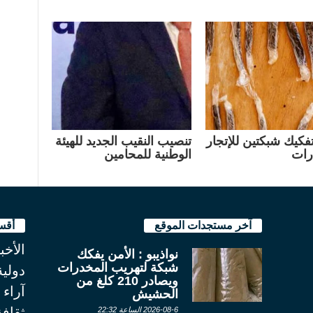
تفكيك شبكتين للإتجار
تنصيب النقيب الجديد للهيئة
رات
الوطنية للمحامين
آخر مستجدات الموقع
أقس
الأخب
نواذيبو : الأمن يفكك
شبكة لتهريب المخدرات
دولية
ويصادر 210 كلغ من
آراء
الحشيش
ثقاف
2026-08-6 الساعة 22:32