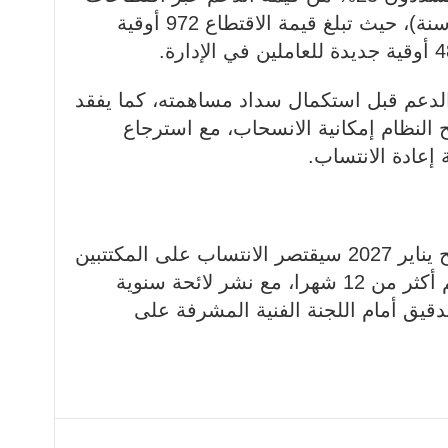
شهرية ثابتة تمتد 180 شهرا (15 سنة)، حيث تبلغ قيمة الاقتطاع 972 أوقية
الدعم قبل استكمال سداد مساهمته، كما يفقد
ح النظام إمكانية الانسحاب، مع استرجاع
إعادة الانتساب.
وأفادت الوزارة أنه ابتداء من فاتح يناير 2027 سيقتصر الانتساب على المكتتبين
الجدد ممن لم يمض على اكتتابهم أكثر من 12 شهرا، مع نشر لائحة سنوية
قيق أمام اللجنة الفنية المشرفة على