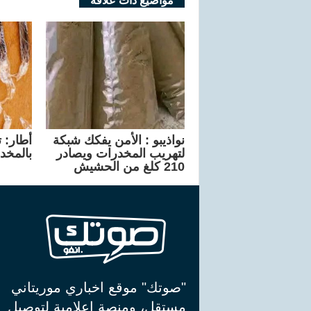
مواضيع ذات علاقة
نواذيبو : الأمن يفكك شبكة
أطار: 
لتهريب المخدرات ويصادر
بالمخد
210 كلغ من الحشيش
"صوتك" موقع اخباري موريتاني
مستقل، ومنصة اعلامية لتوصيل