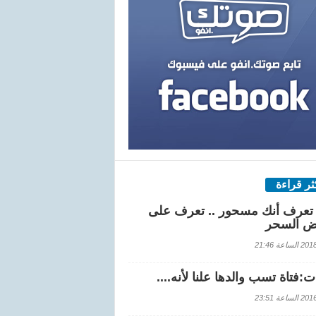
كثر قراءة
تعرف أنك مسحور .. تعرف على
ض السحر
اعة 21:46
:فتاة تسب والدها علنا لأنه....
اعة 23:51