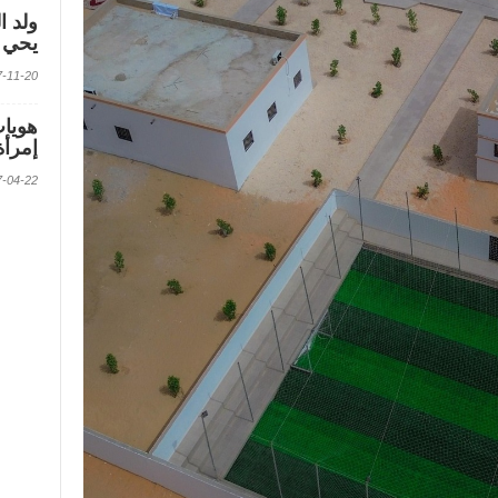
ولد ا
يحي ف
2017-11-20 الس
إمرأة
2017-04-22 الس