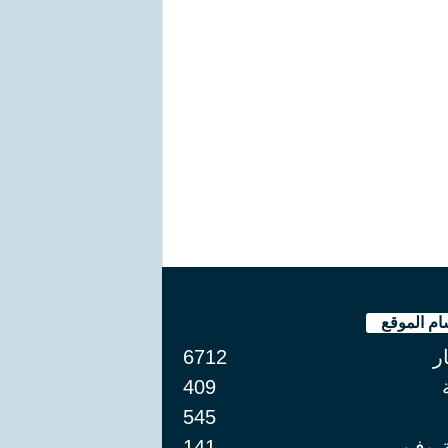
ام الموقع
ار
6712
409
545
ة وفن
141