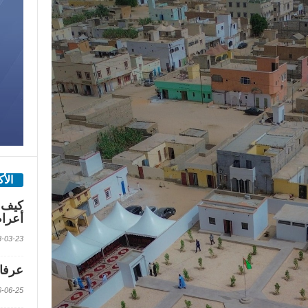
الأ
كيف 
أعرا
2018-03-23 الس
عرفات
2016-06-25 الس