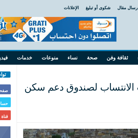
رسال مقال
شكوى أو تبليغ
الإعلانات
ثقافة وفن
صحة
نساء
منوعات
خدمات
فيدي
توا
اب الانتساب لصندوق دعم سكن
صفحة
حساب
قناة