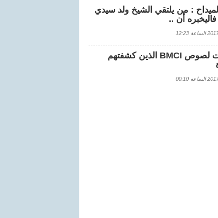
لميداح : من يلتقي الشيخ ولد سيدي
اليخبره أن ..
اعة 12:23
هويات لصوص BMCI الذين كشفتهم
اعة 00:10