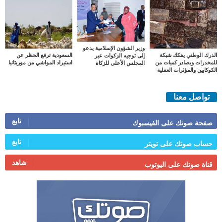
وزير الشؤون الإسلامية يدعو
الدرك الوطني يفكك شبكة
السعودية ترفع الحظر عن
إلى توجيه الزكوات عبر
للمخدرات ويصادر كميات من
استيراد المواشي من موريتانيا
المجلس الأعلى للزكاة
الكوكايين والمؤثرات العقلية
تواصل معنا
تابع
صفحة صوتك على الفيسبوك
تابع
حساب صوتك على تويتر
شاهد
قناة صوتك على اليوتوب