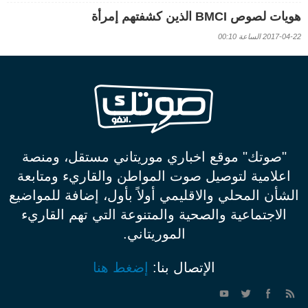
هويات لصوص BMCI الذين كشفتهم إمرأة
2017-04-22 الساعة 00:10
"صوتك" موقع اخباري موريتاني مستقل، ومنصة
اعلامية لتوصيل صوت المواطن والقاريء ومتابعة
الشأن المحلي والاقليمي أولاً بأول، إضافة للمواضيع
الاجتماعية والصحية والمتنوعة التي تهم القاريء
الموريتاني.
الإتصال بنا:
إضغط هنا