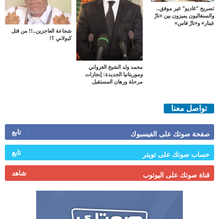
تصريح "غاديو" غير موفق..
والسنغاليون يميزون بين «نارْ
غينار» و«نارْ فاس»
شجاعة العاجزين..!! من قتل
كبولاني ؟!
محمد ولد الشيخ الغزواني
وموريتانيا الجديدة: إنجازات
مرحلة ورهان المستقبل
تواصل معنا
تابع
صفحة صوتك على الفيسبوك
تابع
حساب صوتك على تويتر
شاهد
قناة صوتك على اليوتوب