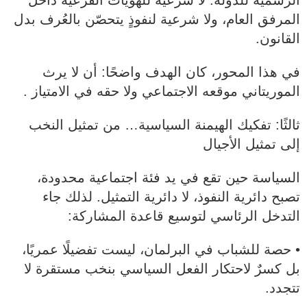
الرسمية للدولة: لا شرعية للهويات الفرعية داخل
المرفق العام، ولا شرعية لنفوذٍ يتحصّن بالعُرف بدل
القانون.
في هذا المحور، كان الهدف واضحًا: أن لا يرث
الموريتاني موقعه الاجتماعي ولا حقه في الامتياز .
ثالثًا: تفكيك الهيمنة السياسية… من تمثيل النخب
إلى تمثيل الأجيال
السياسة حين تقع في يد فئة اجتماعية محدودة،
تصبح دائرية النفوذ، لا دائرية التمثيل. لذلك جاء
التدخل الرئاسي لتوسيع قاعدة المشاركة:
• حصة للشباب في البرلمان، ليست تفضيلًا عمريًا،
بل كسرٌ لاحتكار الفعل السياسي بنخب مستقرة لا
تتجدد.