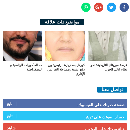
مواضيع ذات علاقة
فرصة موريتانيا التاريخية: نحو
كوركل بعد زيارة الرئيس: بين
حد المأموريات الرئاسية و
نظام ثنائي الحزب
دفع التنمية ومساءلة التقاعس
الديمقراطية
الإداري
تواصل معنا
تابع
صفحة صوتك على الفيسبوك
تابع
حساب صوتك على تويتر
شاهد
قناة صوتك على اليوتوب