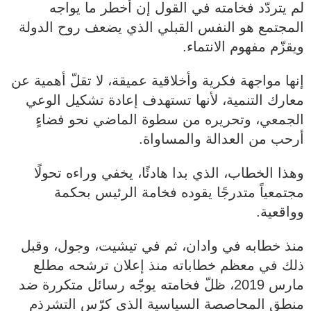
لم يتردّد فخامته في القول إن أخطر ما يواجه
المجتمع هو النفس القبلي الذي يضعف روح الدولة
ويقزّم مفهوم الانتماء.
إنها مواجهة فكرية وأخلاقية عميقة، لا تقلّ أهمية عن
معارك التنمية، لأنها تستهدف إعادة تشكيل الوعي
الجمعي، وتحريره من سطوة الماضي نحو فضاءٍ
أرحب من العدالة والمساواة.
وهذا الخطاب، الذي بدا هادئًا، يخفي وراءه تحولًا
مجتمعياً متدرجًا يقوده فخامة الرئيس بحكمة
وواقعية.
منذ خطابه في وادان، ثم في تيشيت، وجول، وقبل
ذلك في معظم خطاباته منذ إعلان ترشحه مطلع
مارس 2019، ظلّ فخامته يوجّه رسائل متكررة ضد
منطق المحاصصة السياسية الذي كرّس التشرذم