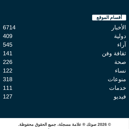
أقسام الموقع
الأخبار
6714
دولية
409
آراء
545
ثقافة وفن
141
صحة
226
نساء
122
منوعات
318
خدمات
111
فيديو
127
© 2026 صوتك ® علامة مسجلة، جميع الحقوق محفوظة.