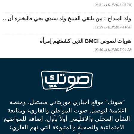
2016-06-25 الساعة 23:51
ولد الميداح : من يلتقي الشيخ ولد سيدي يحي فاليخبره أن ..
2017-11-20 الساعة 12:23
هويات لصوص BMCI الذين كشفتهم إمرأة
2017-04-22 الساعة 00:10
"صوتك" موقع اخباري موريتاني مستقل، ومنصة
اعلامية لتوصيل صوت المواطن والقاريء ومتابعة
الشأن المحلي والاقليمي أولاً بأول، إضافة للمواضيع
الاجتماعية والصحية والمتنوعة التي تهم القاريء