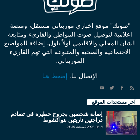
"صوتك" موقع اخباري موريتاني مستقل، ومنصة
اعلامية لتوصيل صوت المواطن والقاريء ومتابعة
الشأن المحلي والاقليمي أولاً بأول، إضافة للمواضيع
الاجتماعية والصحية والمتنوعة التي تهم القاريء
الموريتاني.
الإتصال بنا:
إضغط هنا
آخر مستجدات الموقع
إصابة شخصين بجروح خطيرة في تصادم
دراجتين ناريتين بنواكشوط
2026-08-8 الساعة 21:35