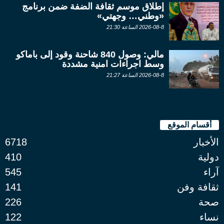
إطلاق موسم ثقافة الضفة ضمن برنامج
«وطني… وجهتي»
2026-08-8 الساعة 21:30
مالي: وصول 840 شاحنة وقود إلى باماكو
وسط اجراءات امنية مشددة
2026-08-8 الساعة 21:27
أقسام الموقع
الأخبار
6718
دولية
410
آراء
545
ثقافة وفن
141
صحة
226
نساء
122