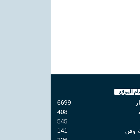
ام الموقع
ار
6699
408
545
ة وفن
141
226