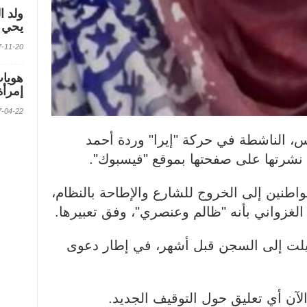
ولد ا
يحي ف
2017-11-20 الس
إمرأة
2017-04-22 الس
س، الناشطة في حركة "إيرا" وردة أحمد
 نشرتها على صفحتها بموقع "فيسبوك".
واطنين إلى الخروج للشارع والإطاحة بالنظام،
غزواني بأنه "ظالم وعنصري"، وفق تعبيرها.
يلت إلى السجن قبل أشهر، في إطار دعوى
آن أي تعليق حول التوقيف الجديد.