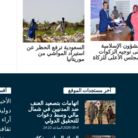
لشؤون الإسلامية
السعودية ترفع الحظر عن
لى توجيه الزكوات
استيراد المواشي من
مجلس الأعلى للزكاة
موريتانيا
آخر مستجدات الموقع
أقس
الأخب
اتهامات بتصعيد العنف
ضد المدنيين في شمال
دولية
مالي وسط دعوات
آراء
للتحقيق الدولي
ثقاف
2026-08-4 الساعة 14:10
صحة