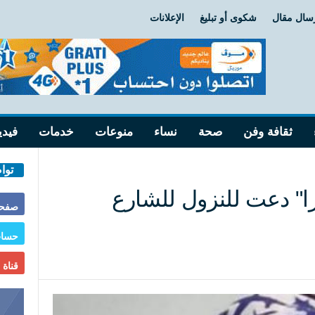
سال مقال
شكوى أو تبليغ
الإعلانات
ثقافة وفن
صحة
نساء
منوعات
خدمات
فيدي
توا
ا" دعت للنزول للشارع
صفحة
حساب
قناة