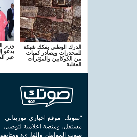
وزير ا
الدرك الوطني يفكك شبكة
يدعو إ
للمخدرات ويصادر كميات
عبر ال
من الكوكايين والمؤثرات
العقلية
"صوتك" موقع اخباري موريتاني
مستقل، ومنصة اعلامية لتوصيل
صوت المواطن والقاريء ومتابعة