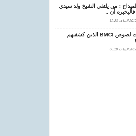
لميداح : من يلتقي الشيخ ولد سيدي
اليخبره أن ..
اعة 12:23
هويات لصوص BMCI الذين كشفتهم
اعة 00:10