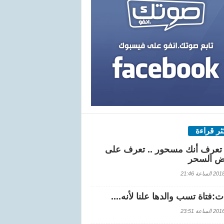
كثر قراءة
تعرف أنك مسحور .. تعرف على
ض السحر
اعة 21:46
:فتاة تسب والدها علنا لأنه....
اعة 23:51