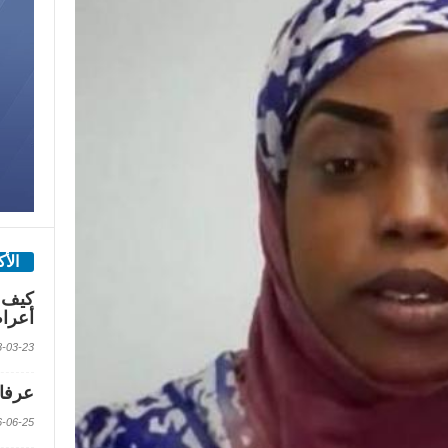
الأ
كيف 
أعرا
2018-03-23 الس
عرفات
2016-06-25 الس