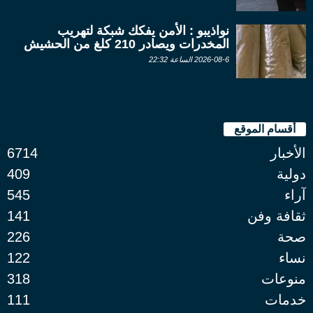
نواذيبو : الأمن يفكك شبكة لتهريب
المخدرات ويصادر 210 كلغ من الحشيش
2026-08-6 الساعة 22:32
أقسام الموقع
الأخبار
6714
دولية
409
آراء
545
ثقافة وفن
141
صحة
226
نساء
122
منوعات
318
خدمات
111