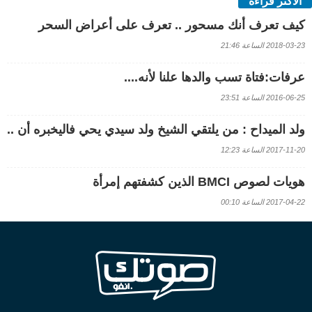
الأكثر قراءة
كيف تعرف أنك مسحور .. تعرف على أعراض السحر
2018-03-23 الساعة 21:46
عرفات:فتاة تسب والدها علنا لأنه....
2016-06-25 الساعة 23:51
ولد الميداح : من يلتقي الشيخ ولد سيدي يحي فاليخبره أن ..
2017-11-20 الساعة 12:23
هويات لصوص BMCI الذين كشفتهم إمرأة
2017-04-22 الساعة 00:10