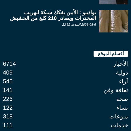
نواذيبو : الأمن يفكك شبكة لتهريب
المخدرات ويصادر 210 كلغ من الحشيش
2026-08-6 الساعة 22:32
أقسام الموقع
الأخبار
6714
دولية
409
آراء
545
ثقافة وفن
141
صحة
226
نساء
122
منوعات
318
خدمات
111