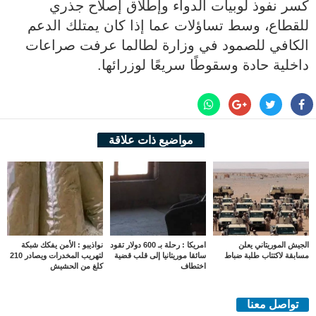
كسر نفوذ لوبيات الدواء وإطلاق إصلاح جذري
للقطاع، وسط تساؤلات عما إذا كان يمتلك الدعم
الكافي للصمود في وزارة لطالما عرفت صراعات
داخلية حادة وسقوطًا سريعًا لوزرائها.
مواضيع ذات علاقة
الجيش الموريتاني يعلن
امريكا : رحلة بـ 600 دولار تقود
نواذيبو : الأمن يفكك شبكة
مسابقة لاكتتاب طلبة ضباط
سائقا موريتانيا إلى قلب قضية
لتهريب المخدرات ويصادر 210
اختطاف
كلغ من الحشيش
تواصل معنا