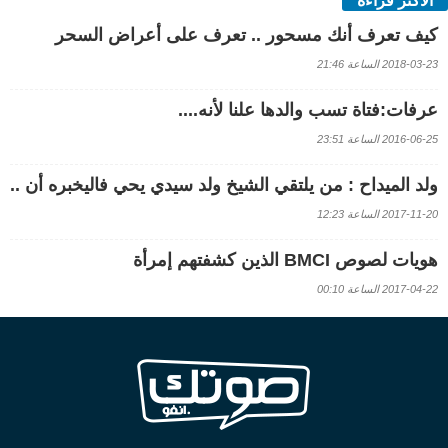
الأكثر قراءة
كيف تعرف أنك مسحور .. تعرف على أعراض السحر
2018-03-23 الساعة 21:46
عرفات:فتاة تسب والدها علنا لأنه....
2016-06-25 الساعة 23:51
ولد الميداح : من يلتقي الشيخ ولد سيدي يحي فاليخبره أن ..
2017-11-20 الساعة 12:23
هويات لصوص BMCI الذين كشفتهم إمرأة
2017-04-22 الساعة 00:10