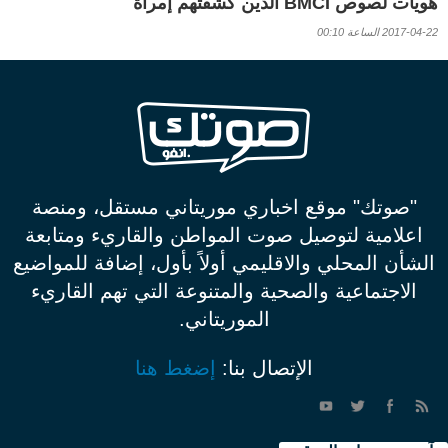
هويات لصوص BMCI الذين كشفتهم إمرأة
2017-04-22 الساعة 00:10
"صوتك" موقع اخباري موريتاني مستقل، ومنصة
اعلامية لتوصيل صوت المواطن والقاريء ومتابعة
الشأن المحلي والاقليمي أولاً بأول، إضافة للمواضيع
الاجتماعية والصحية والمتنوعة التي تهم القاريء
الموريتاني.
الإتصال بنا:
إضغط هنا