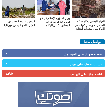
وزير الشؤون الإسلامية يدعو
الدرك الوطني يفكك شبكة
السعودية ترفع الحظر عن
إلى توجيه الزكوات عبر
للمخدرات ويصادر كميات من
استيراد المواشي من موريتانيا
المجلس الأعلى للزكاة
الكوكايين والمؤثرات العقلية
تواصل معنا
تابع
صفحة صوتك على الفيسبوك
تابع
حساب صوتك على تويتر
شاهد
قناة صوتك على اليوتوب