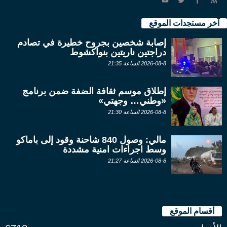
آخر مستجدات الموقع
إصابة شخصين بجروح خطيرة في تصادم
دراجتين ناريتين بنواكشوط
2026-08-8 الساعة 21:35
إطلاق موسم ثقافة الضفة ضمن برنامج
«وطني… وجهتي»
2026-08-8 الساعة 21:30
مالي: وصول 840 شاحنة وقود إلى باماكو
وسط اجراءات امنية مشددة
2026-08-8 الساعة 21:27
أقسام الموقع