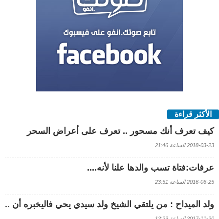
الأكثر قراءة
كيف تعرف أنك مسحور .. تعرف على أعراض السحر
2018-03-23 الساعة 21:46
عرفات:فتاة تسب والدها علنا لأنه....
2016-06-25 الساعة 23:51
ولد الميداح : من يلتقي الشيخ ولد سيدي يحي فاليخبره أن ..
2017-11-20 الساعة 12:23