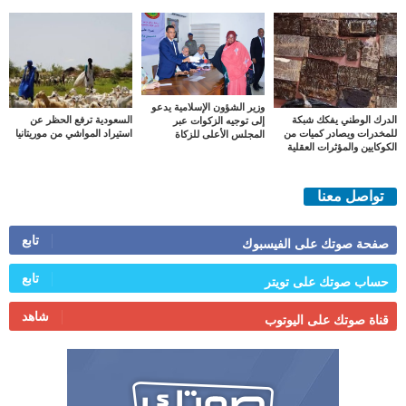
وزير الشؤون الإسلامية يدعو
الدرك الوطني يفكك شبكة
السعودية ترفع الحظر عن
إلى توجيه الزكوات عبر
للمخدرات ويصادر كميات من
استيراد المواشي من موريتانيا
المجلس الأعلى للزكاة
الكوكايين والمؤثرات العقلية
تواصل معنا
تابع
صفحة صوتك على الفيسبوك
تابع
حساب صوتك على تويتر
شاهد
قناة صوتك على اليوتوب