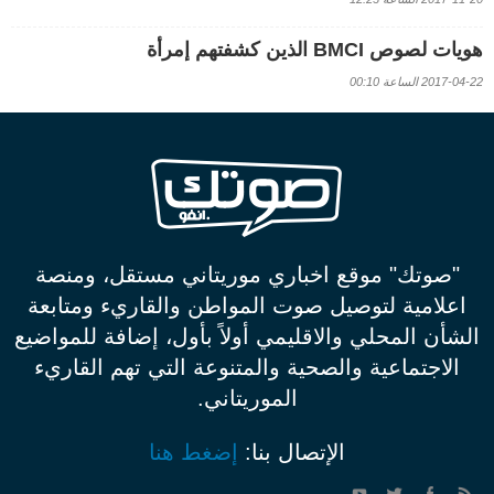
هويات لصوص BMCI الذين كشفتهم إمرأة
2017-04-22 الساعة 00:10
"صوتك" موقع اخباري موريتاني مستقل، ومنصة
اعلامية لتوصيل صوت المواطن والقاريء ومتابعة
الشأن المحلي والاقليمي أولاً بأول، إضافة للمواضيع
الاجتماعية والصحية والمتنوعة التي تهم القاريء
الموريتاني.
الإتصال بنا:
إضغط هنا