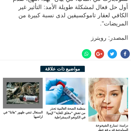
أول حل فعال لمشكلة طويلة الأمد: التأثير غير
الكافي لعقار تاموكسيفين لدى نسبة كبيرة من
المريضات".
المصدر: رويترز
مواضيع ذات علاقة
منظمة الصحة العالمية تحذر
السنغال تنفي ظهور "هانتا" في
من تفشٍ “مقلق للغاية” لإيبولا
اراضيها
في الكونغو الديمقراطية
دراسة: تسارع الشيخوخة
البيولوجية قد يرفع خطر