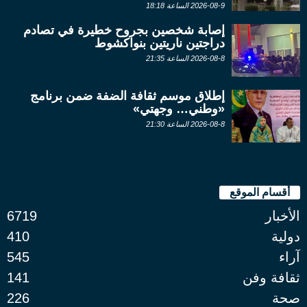
2026-08-9 الساعة 18:18
إصابة شخصين بجروح خطيرة في تصادم
دراجتين ناريتين بنواكشوط
2026-08-8 الساعة 21:35
إطلاق موسم ثقافة الضفة ضمن برنامج
«وطني… وجهتي»
2026-08-8 الساعة 21:30
أقسام الموقع
الأخبار
6719
دولية
410
آراء
545
ثقافة وفن
141
صحة
226