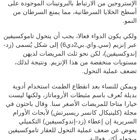
الإستروجين من الارتباط بالبروتينات الموجودة على
أسطح الخلايا السرطانية، مما يمنع السرطان من
النمو.
ولكي يكون الدواء فعالا، يجب أن يتحول تاموكسيفين
عبر إنزيم (سي.واي.بي2دي6) إلى شكل يُسمى (زد-
إندوكسيفين)، لكن نحو ثلث المريضات لديهن
مستويات منخفضة من هذا الإنزيم. ونتيجة لذلك،
تضعف عملية التحول.
ويمكن للنساء بعد انقطاع الطمث استخدام أدوية
بديلة تُعرف باسم مثبطات الأروماتاز، ولكنها ليست
خيارا متاحا للمريضات الأصغر سنا. وقال باحثون في
مجلة (كلينيكال كانسر ريسيرتش) لأبحاث الأورام
السريرية إن إعطاء (زد-إندوكسيفين) التكميلي
يعوض عن ضعف عملية التحول للعقار تاموكسيفين
ويجعله أكثر فعالية.