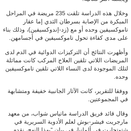
وخلال هذه الدراسة تلقت 235 مريضة في المراحل
المبكرة من الإصابة بسرطان الثدي إما عقار
تاموكسيفين وحده أو مع (زد-إندوكسيفين)، وذلك بناء
على مدى كفاءة تحول تاموكسيفين في أجسامهن.
وأظهرت النتائج أن التركيزات الدوائية في الدم لدى
المريضات اللاتي تلقين العلاج المركب كانت مماثلة
لتلك الموجودة لدى النساء اللاتي تلقين تاموكسيفين
وحده.
ووفقا للتقرير، كانت الآثار الجانبية خفيفة ومتشابهة
في المجموعتين.
وقال قائد فريق الدراسة ماتياس شواب، من معهد
مارجريت فيشر-بوش لعلم الأدوية السريرية في
شتوتجارت في ألمانيا، في بيان "بهذا النهج، نقدم