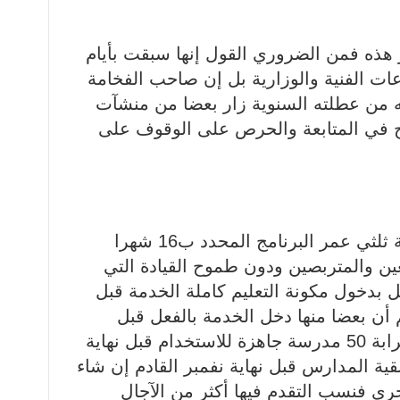
ز هذه فمن الضروري القول إنها سبقت بأيام
عات الفنية والوزارية بل إن صاحب الفخامة
 من عطلته السنوية زار بعضا من منشآت
ذج في المتابعة والحرص على الوقوف على
جاءت أيام الإنجاز بعد مضي قرابة ثلثي عمر البرنامج المحدد ب16 شهرا
عين والمتربصين ودون طموح القيادة التي
 بدخول مكونة التعليم كاملة الخدمة قبل
م أن بعضا منها دخل الخدمة بالفعل قبل
الافتتاح فإن البقية ستكون منها قرابة 50 مدرسة جاهزة للاستخدام قبل نهاية
ية المدارس قبل نهاية نفمبر القادم إن شاء
أخرى فنسب التقدم فيها أكثر من الآجال