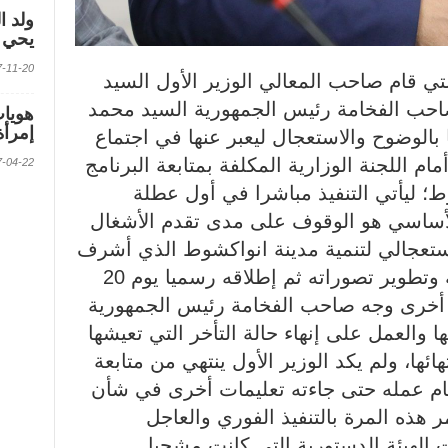
ولد ا
يحي ف
2017-11-20 الس
تي قام صاحب المعالي الوزير الأول السيد
صاحب الفخامة رئيس الجمهورية السيد محمد
إمرأة
بالوضوح والاستعجال ليعبر عنها في اجتماع
م الخميس 08 / أكتوبر / 2025 أمام اللجنة الوزارية المكلفة بمتابعة البرنامج
2017-04-22 الس
ط؛ ليأتي التنفيذ مباشرا في أول عطلة
لأساسي هو الوقوف على مدى تقدم الأشغال
لاستعجالي لتنمية مدينة انواكشوط الذي أشرف
صاحب الفخامة على بلورة فكرته وتطوير تصوراته ثم إطلاقه رسميا يوم 20
مشاريع أخرى وجه صاحب الفخامة رئيس الجمهورية
 والعمل على إنهاء حالة التأخر التي تعيشها
ائها، ولم يكد الوزير الأول ينتهي من متابعة
يام عمله حتى جاءته تعليمات أخرى في شأن
مر هذه المرة بالتنفيذ الفوري والعاجل
الهيئة الدستورية التي كانت مشجبا