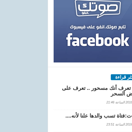
كثر قراءة
تعرف أنك مسحور .. تعرف على
ض السحر
اعة 21:46
:فتاة تسب والدها علنا لأنه....
اعة 23:51