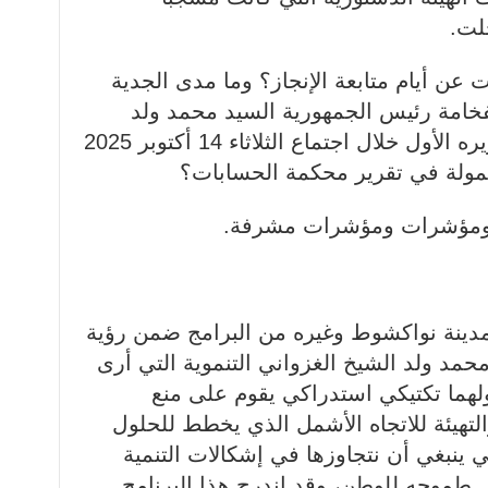
لت.
 عن أيام متابعة الإنجاز؟ وما مدى الجدية
خامة رئيس الجمهورية السيد محمد ولد
الشيخ الغزواني التي عبر عنها وزيره الأول خلال اجتماع الثلاثاء 14 أكتوبر 2025
ولة في تقرير محكمة الحسابات؟
صيقة ومؤشرات ومؤشرات مشرفة.
ة مدينة نواكشوط وغيره من البرامج ضمن رؤية
حمد ولد الشيخ الغزواني التنموية التي أرى
ولهما تكتيكي استدراكي يقوم على منع
لتهيئة للاتجاه الأشمل الذي يخطط للحلول
ي ينبغي أن نتجاوزها في إشكالات التنمية
 هي طموحه للوطن، وقد اندرج هذا البرنامج