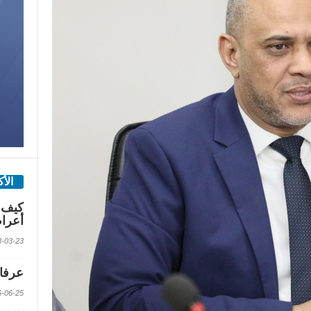
الأ
كيف 
أعرا
2018-03-23 الس
عرفات
2016-06-25 الس