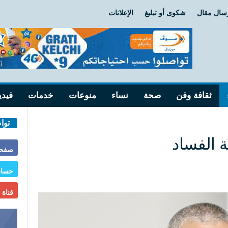
سال مقال
شكوى أو تبليغ
الإعلانات
ثقافة وفن
صحة
نساء
منوعات
خدمات
فيدي
توا
ة الفساد
صفحة
حساب
قناة