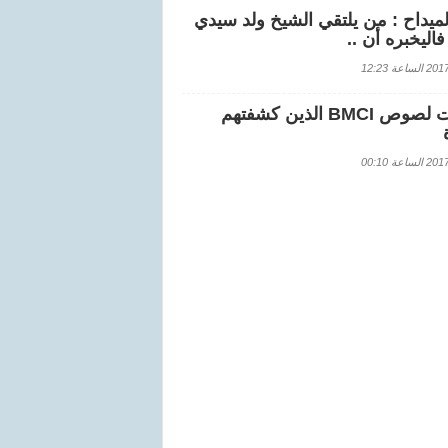
لميداح : من يلتقي الشيخ ولد سيدي
اليخبره أن ..
اعة 12:23
هويات لصوص BMCI الذين كشفتهم
اعة 00:10