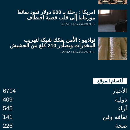
امريكا : رحلة بـ 600 دولار تقود سائقا
موريتانيا إلى قلب قضية اختطاف
2026-08-7 الساعة 10:51
نواذيبو : الأمن يفكك شبكة لتهريب
المخدرات ويصادر 210 كلغ من الحشيش
2026-08-6 الساعة 22:32
أقسام الموقع
الأخبار
6714
دولية
409
آراء
545
ثقافة وفن
141
صحة
226