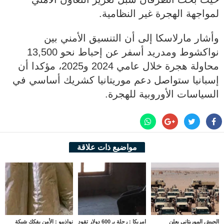
لمواجهة الهجرة غير النظامية.
وأشار مارلاسكا إلى أن التنسيق الأمني بين
نواكشوط ومدريد أسفر عن إحباط نحو 13,500
محاولة هجرة خلال عامي 2024 و2025، مؤكدا أن
إسبانيا ستواصل دعم موريتانيا كشريك أساسي في
السياسات الأوروبية للهجرة.
مواضيع ذات علاقة
الجيش الموريتاني يعلن
امريكا : رحلة بـ 600 دولار تقود
نواذيبو : الأمن يفكك شبكة