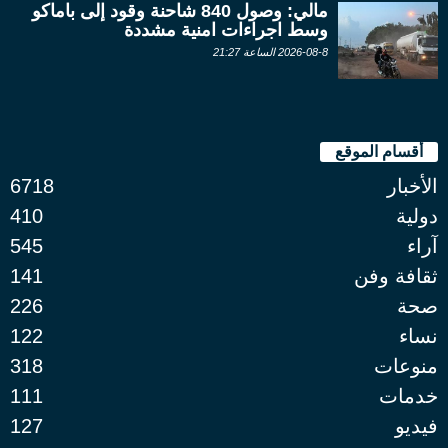
مالي: وصول 840 شاحنة وقود إلى باماكو
وسط اجراءات امنية مشددة
2026-08-8 الساعة 21:27
أقسام الموقع
الأخبار
6718
دولية
410
آراء
545
ثقافة وفن
141
صحة
226
نساء
122
منوعات
318
خدمات
111
فيديو
127