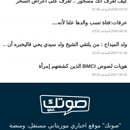
كيف تعرف أنك مسحور .. تعرف على أعراض السحر
2018-03-23 الساعة 21:46
عرفات:فتاة تسب والدها علنا لأنه....
2016-06-25 الساعة 23:51
ولد الميداح : من يلتقي الشيخ ولد سيدي يحي فاليخبره أن ..
2017-11-20 الساعة 12:23
هويات لصوص BMCI الذين كشفتهم إمرأة
2017-04-22 الساعة 00:10
"صوتك" موقع اخباري موريتاني مستقل، ومنصة