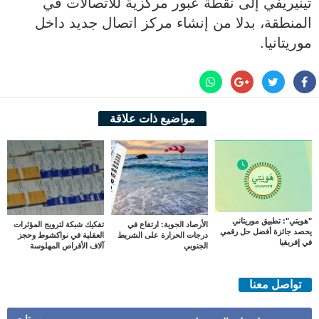
تينيريفي إلى نقطة عبور مركزية للاتصالات في
المنطقة، بدلا من إنشاء مركز اتصال جديد داخل
موريتانيا.
مواضيع ذات علاقة
"هويتي": تطبيق موريتاني
الأرصاد الجوية: ارتفاع في
تفكيك شبكة لترويج المؤثرات
يحصد جائزة أفضل حل رقمي
درجات الحرارة على الشريط
العقلية في نواكشوط وحجز
في إفريقيا
الجنوبي
آلاف الأقراص المهلوسة
تواصل معنا
تابع