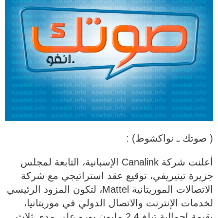
( صوتك ـ نواكشوط) :
أعلنت شركة Canalink الإسبانية، التابعة لمجلس
جزيرة تينيريفي، توقيع عقد استراتيجي مع شركة
الاتصالات الموريتانية Mattel، لتكون المزود الرئيسي
لخدمات الإنترنت والاتصال الدولي في موريتانيا،
بقيمة إجمالية تبلغ 2.4 مليون يورو على مدى ثلاث