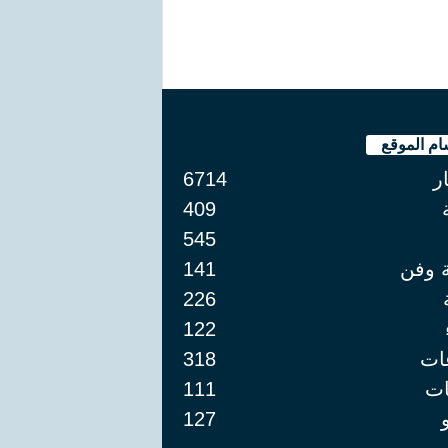
ام الموقع
ار
6714
409
545
ة وفن
141
226
122
ات
318
ت
111
127