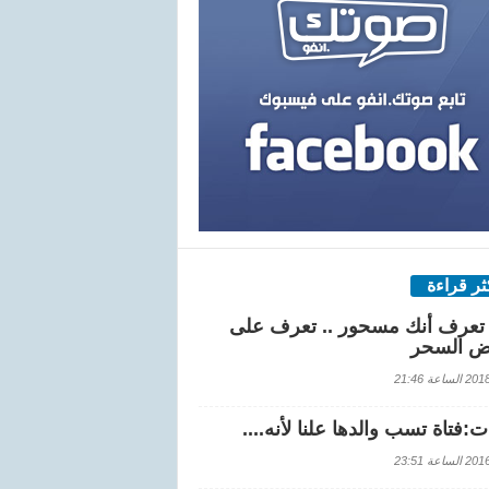
كثر قراءة
تعرف أنك مسحور .. تعرف على
ض السحر
اعة 21:46
:فتاة تسب والدها علنا لأنه....
اعة 23:51