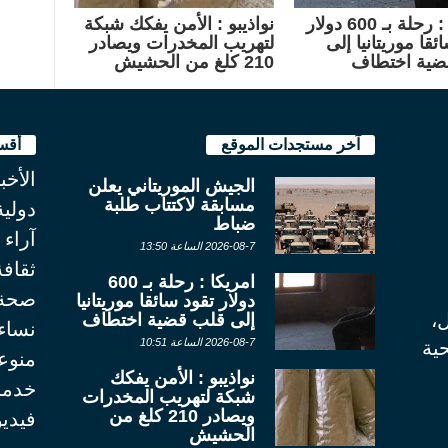
امريكا : رحلة بـ 600 دولار
نواذيبو : الأمن يفكك شبكة
ئقا موريتانيا إلى
لتهريب المخدرات ويصادر
ضية اختطاف
210 كلغ من الحشيش
آخر مستجدات الموقع
أقس
الأخب
الجيش الموريتاني يعلن
مسابقة لاكتتاب طلبة
دولية
ضباط
آراء
2026-08-7 الساعة 13:50
ثقاف
امريكا : رحلة بـ 600
صحة
دولار تقود سائقا موريتانيا
ل،
إلى قلب قضية اختطاف
نساء
2026-08-7 الساعة 10:51
ية
منوع
نواذيبو : الأمن يفكك
خدما
شبكة لتهريب المخدرات
ويصادر 210 كلغ من
فيديو
الحشيش