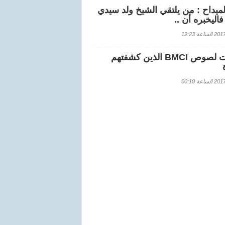
لميداح : من يلتقي الشيخ ولد سيدي
اليخبره أن ..
اعة 12:23
هويات لصوص BMCI الذين كشفتهم
اعة 00:10