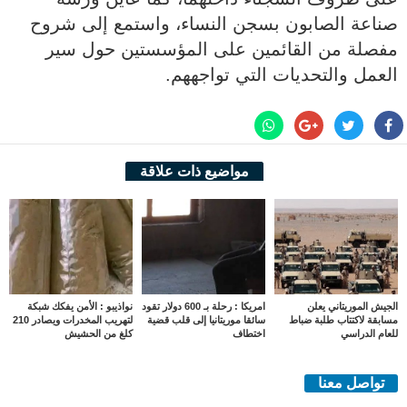
صناعة الصابون بسجن النساء، واستمع إلى شروح
مفصلة من القائمين على المؤسستين حول سير
العمل والتحديات التي تواجههم.
مواضيع ذات علاقة
الجيش الموريتاني يعلن
امريكا : رحلة بـ 600 دولار تقود
نواذيبو : الأمن يفكك شبكة
مسابقة لاكتتاب طلبة ضباط
سائقا موريتانيا إلى قلب قضية
لتهريب المخدرات ويصادر 210
للعام الدراسي
اختطاف
كلغ من الحشيش
تواصل معنا