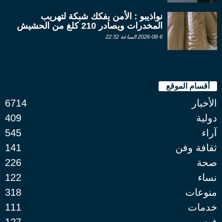
نواذيبو : الأمن يفكك شبكة لتهريب
المخدرات ويصادر 210 كلغ من الحشيش
2026-08-6 الساعة 22:32
أقسام الموقع
الأخبار
6714
دولية
409
آراء
545
ثقافة وفن
141
صحة
226
نساء
122
منوعات
318
خدمات
111
فيديو
127