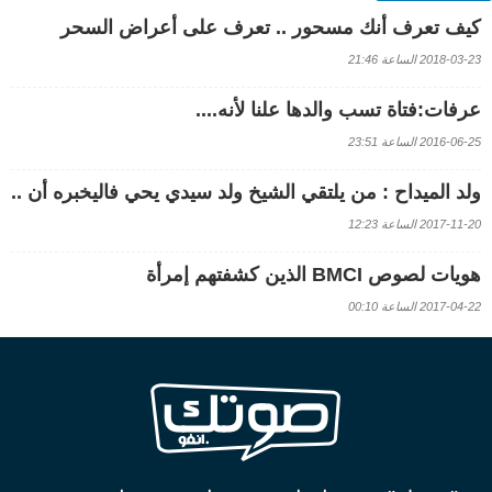
كيف تعرف أنك مسحور .. تعرف على أعراض السحر
2018-03-23 الساعة 21:46
عرفات:فتاة تسب والدها علنا لأنه....
2016-06-25 الساعة 23:51
ولد الميداح : من يلتقي الشيخ ولد سيدي يحي فاليخبره أن ..
2017-11-20 الساعة 12:23
هويات لصوص BMCI الذين كشفتهم إمرأة
2017-04-22 الساعة 00:10