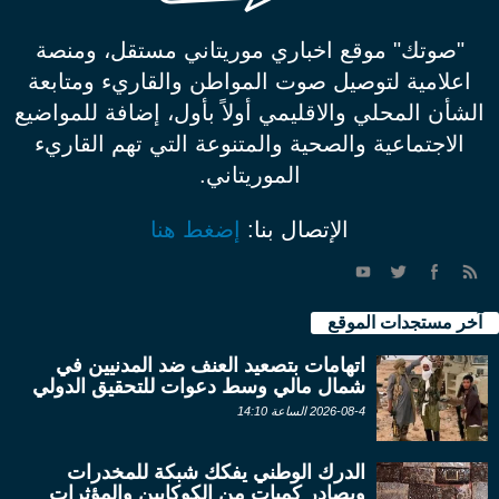
"صوتك" موقع اخباري موريتاني مستقل، ومنصة
اعلامية لتوصيل صوت المواطن والقاريء ومتابعة
الشأن المحلي والاقليمي أولاً بأول، إضافة للمواضيع
الاجتماعية والصحية والمتنوعة التي تهم القاريء
الموريتاني.
الإتصال بنا:
إضغط هنا
آخر مستجدات الموقع
اتهامات بتصعيد العنف ضد المدنيين في
شمال مالي وسط دعوات للتحقيق الدولي
2026-08-4 الساعة 14:10
الدرك الوطني يفكك شبكة للمخدرات
ويصادر كميات من الكوكايين والمؤثرات