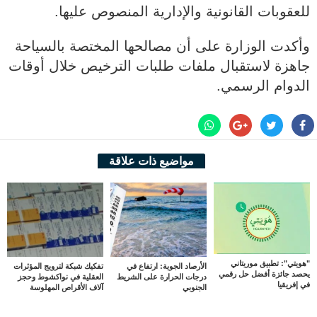
للعقوبات القانونية والإدارية المنصوص عليها.
وأكدت الوزارة على أن مصالحها المختصة بالسياحة
جاهزة لاستقبال ملفات طلبات الترخيص خلال أوقات
الدوام الرسمي.
مواضيع ذات علاقة
"هويتي": تطبيق موريتاني
الأرصاد الجوية: ارتفاع في
تفكيك شبكة لترويج المؤثرات
يحصد جائزة أفضل حل رقمي
درجات الحرارة على الشريط
العقلية في نواكشوط وحجز
في إفريقيا
الجنوبي
آلاف الأقراص المهلوسة