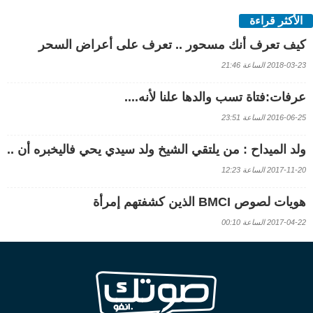
الأكثر قراءة
كيف تعرف أنك مسحور .. تعرف على أعراض السحر
2018-03-23 الساعة 21:46
عرفات:فتاة تسب والدها علنا لأنه....
2016-06-25 الساعة 23:51
ولد الميداح : من يلتقي الشيخ ولد سيدي يحي فاليخبره أن ..
2017-11-20 الساعة 12:23
هويات لصوص BMCI الذين كشفتهم إمرأة
2017-04-22 الساعة 00:10