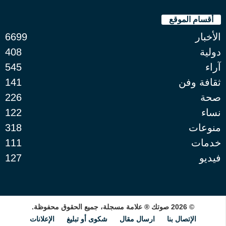
أقسام الموقع
الأخبار
6699
دولية
408
آراء
545
ثقافة وفن
141
صحة
226
نساء
122
منوعات
318
خدمات
111
فيديو
127
© 2026 صوتك ® علامة مسجلة، جميع الحقوق محفوظة.
الإتصال بنا
ارسال مقال
شكوى أو تبليغ
الإعلانات