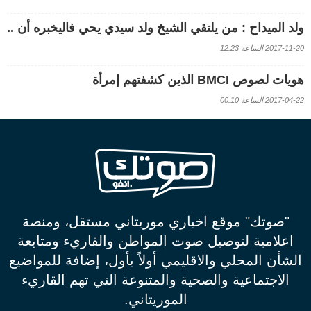
ولد الميداح : من يلتقي الشيخ ولد سيدي يحي فاليخبره أن ..
2017-11-20 الساعة 12:23
هويات لصوص BMCI الذين كشفتهم إمرأة
2017-04-22 الساعة 00:10
"صوتك" موقع اخباري موريتاني مستقل، ومنصة
اعلامية لتوصيل صوت المواطن والقاريء ومتابعة
الشأن المحلي والاقليمي أولاً بأول، إضافة للمواضيع
الاجتماعية والصحية والمتنوعة التي تهم القاريء
الموريتاني.