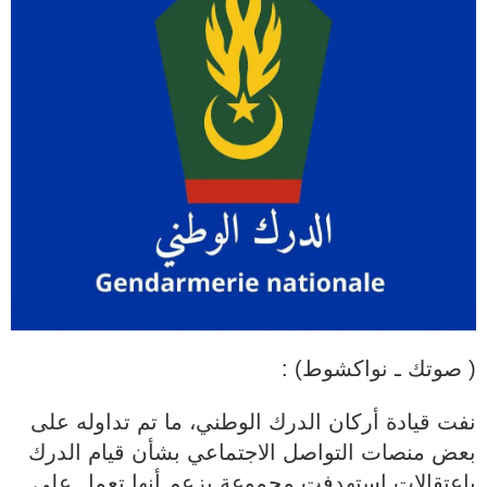
( صوتك ـ نواكشوط) :
نفت قيادة أركان الدرك الوطني، ما تم تداوله على
بعض منصات التواصل الاجتماعي بشأن قيام الدرك
باعتقالات استهدفت مجموعة يزعم أنها تعمل على