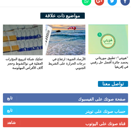
مواضيع ذات علاقة
"هويتي": تطبيق موريتاني
الأرصاد الجوية: ارتفاع في
تفكيك شبكة لترويج المؤثرات
يحصد جائزة أفضل حل رقمي
درجات الحرارة على الشريط
العقلية في نواكشوط وحجز
في إفريقيا
الجنوبي
آلاف الأقراص المهلوسة
تواصل معنا
تابع
صفحة صوتك على الفيسبوك
تابع
حساب صوتك على تويتر
شاهد
قناة صوتك على اليوتوب