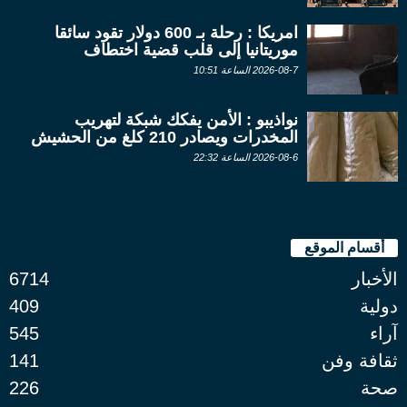
امريكا : رحلة بـ 600 دولار تقود سائقا
موريتانيا إلى قلب قضية اختطاف
2026-08-7 الساعة 10:51
نواذيبو : الأمن يفكك شبكة لتهريب
المخدرات ويصادر 210 كلغ من الحشيش
2026-08-6 الساعة 22:32
أقسام الموقع
الأخبار
6714
دولية
409
آراء
545
ثقافة وفن
141
صحة
226