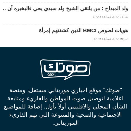
ولد الميداح : من يلتقي الشيخ ولد سيدي يحي فاليخبره أن ..
2017-11-20 الساعة 12:23
هويات لصوص BMCI الذين كشفتهم إمرأة
2017-04-22 الساعة 00:10
"صوتك" موقع اخباري موريتاني مستقل، ومنصة
اعلامية لتوصيل صوت المواطن والقاريء ومتابعة
الشأن المحلي والاقليمي أولاً بأول، إضافة للمواضيع
الاجتماعية والصحية والمتنوعة التي تهم القاريء
الموريتاني.