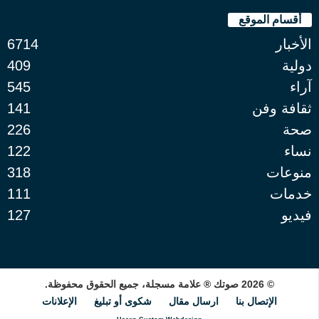
أقسام الموقع
الأخبار
6714
دولية
409
آراء
545
ثقافة وفن
141
صحة
226
نساء
122
منوعات
318
خدمات
111
فيديو
127
© 2026 صوتك ® علامة مسجلة، جميع الحقوق محفوظة.
الإتصال بنا
ارسال مقال
شكوى أو تبليغ
الإعلانات