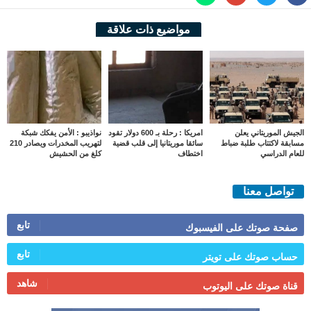
مواضيع ذات علاقة
الجيش الموريتاني يعلن
امريكا : رحلة بـ 600 دولار تقود
نواذيبو : الأمن يفكك شبكة
مسابقة لاكتتاب طلبة ضباط
سائقا موريتانيا إلى قلب قضية
لتهريب المخدرات ويصادر 210
للعام الدراسي
اختطاف
كلغ من الحشيش
تواصل معنا
تابع
صفحة صوتك على الفيسبوك
تابع
حساب صوتك على تويتر
شاهد
قناة صوتك على اليوتوب