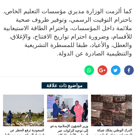
كما ألزمت الوزارة مديري مؤسسات التعليم الخاص،
باحترام التوقيت الرسمي، وتوفير ظروف صحية
ملائمة داخل المؤسسات، واحترام الطاقة الاستيعابية
للأقسام، وضرورة احترام تواريخ الافتتاح، والإغلاق،
والعطل، والأعياد، طبقا للمسطرة التشريعية
والتنظيمية الصادرة عن الدولة.
مواضيع ذات علاقة
وزير الشؤون الإسلامية يدعو
الدرك الوطني يفكك شبكة
السعودية ترفع الحظر عن
إلى توجيه الزكوات عبر
للمخدرات ويصادر كميات من
استيراد المواشي من موريتانيا