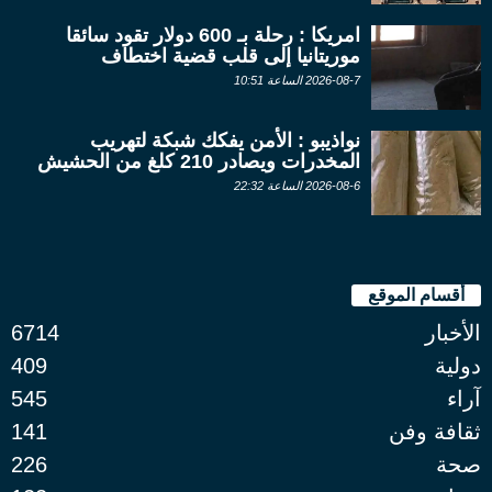
امريكا : رحلة بـ 600 دولار تقود سائقا
موريتانيا إلى قلب قضية اختطاف
2026-08-7 الساعة 10:51
نواذيبو : الأمن يفكك شبكة لتهريب
المخدرات ويصادر 210 كلغ من الحشيش
2026-08-6 الساعة 22:32
أقسام الموقع
الأخبار
6714
دولية
409
آراء
545
ثقافة وفن
141
صحة
226