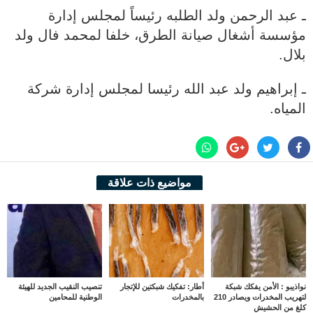
ـ عبد الرحمن ولد الطلبه رئيساً لمجلس إدارة
مؤسسة أشغال صيانة الطرق، خلفا لمحمد فال ولد
بلال.
ـ إبراهيم ولد عبد الله رئيسا لمجلس إدارة شركة
المياه.
مواضيع ذات علاقة
نواذيبو : الأمن يفكك شبكة
أطار: تفكيك شبكتين للإتجار
تنصيب النقيب الجديد للهيئة
لتهريب المخدرات ويصادر 210
بالمخدرات
الوطنية للمحامين
كلغ من الحشيش