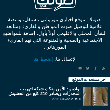
"صوتك" موقع اخباري موريتاني مستقل، ومنصة
اعلامية لتوصيل صوت المواطن والقاريء ومتابعة
الشأن المحلي والاقليمي أولاً بأول، إضافة للمواضيع
الاجتماعية والصحية والمتنوعة التي تهم القاريء
الموريتاني.
الإتصال بنا:
إضغط هنا
آخر مستجدات الموقع
نواذيبو : الأمن يفكك شبكة لتهريب
المخدرات ويصادر 210 كلغ من الحشيش
2026-08-6 الساعة 22:32