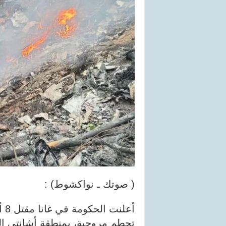
( صوتك ـ نواكشوط) :
أع
تحطم مروحية، بمنطقة أشانتي الجن