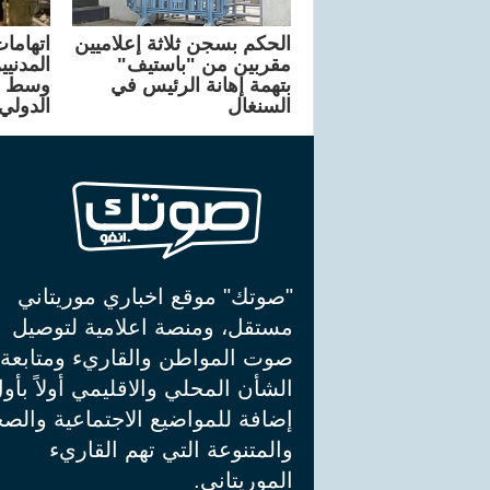
الحكم بسجن ثلاثة إعلاميين
اتهاما
مقربين من "باستيف"
المدني
بتهمة إهانة الرئيس في
وسط د
السنغال
الدولي
"صوتك" موقع اخباري موريتاني
مستقل، ومنصة اعلامية لتوصيل
صوت المواطن والقاريء ومتابعة
الشأن المحلي والاقليمي أولاً بأو
إضافة للمواضيع الاجتماعية والصح
والمتنوعة التي تهم القاريء
الموريتاني.