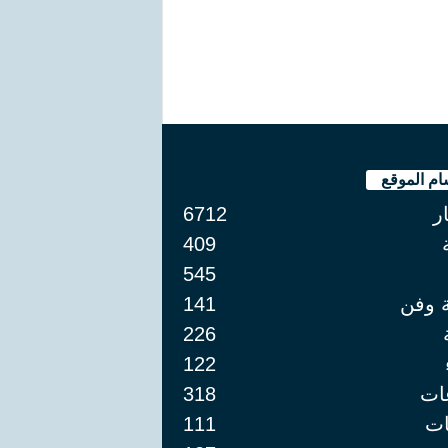
ام الموقع
ار
6712
409
545
ة وفن
141
226
122
ات
318
ت
111