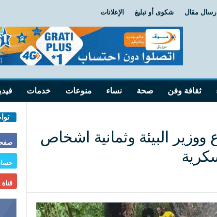
رسال مقال
شكوى أو تبليغ
الإعلانات
ثقافة وفن
صحة
نساء
منوعات
خدمات
فيدي
توا
ع ووزير البيئة وثمانية اشخاص
صفحة
كرية
حساب
قناة