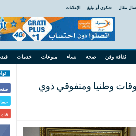
سال مقال
شكوى أو تبليغ
الإعلانات
ثقافة وفن
صحة
نساء
منوعات
خدمات
فيدي
توا
فوقات وطنيا ومتفوقي ذوي
صفحة
حساب
قناة