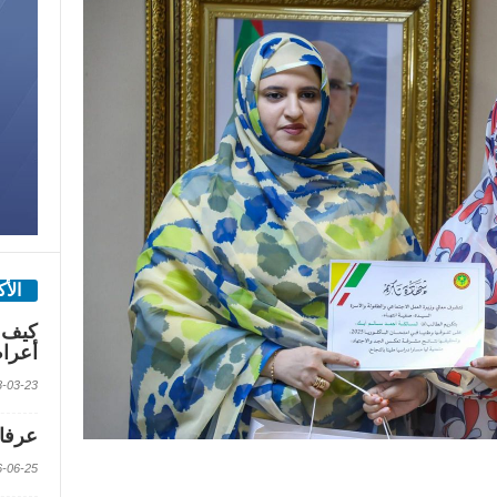
الأ
كيف 
أعرا
2018-03-23 الس
عرفات
2016-06-25 الس