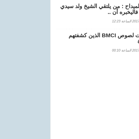
لميداح : من يلتقي الشيخ ولد سيدي
اليخبره أن ..
اعة 12:23
هويات لصوص BMCI الذين كشفتهم
اعة 00:10