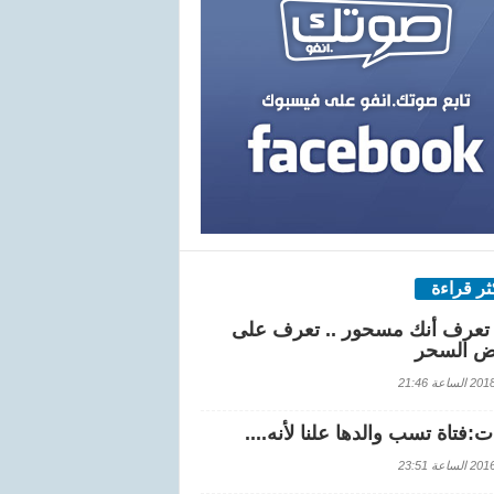
كثر قراءة
تعرف أنك مسحور .. تعرف على
ض السحر
اعة 21:46
:فتاة تسب والدها علنا لأنه....
اعة 23:51