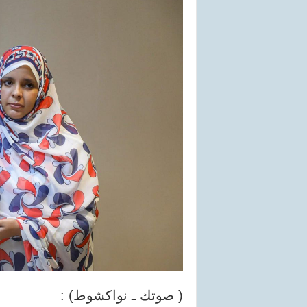
( صوتك ـ نواكشوط) :