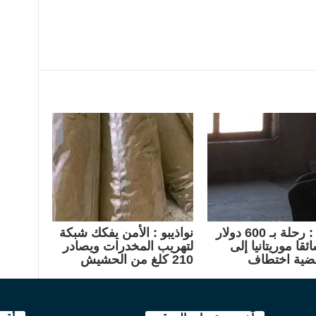
امريكا : رحلة بـ 600 دولار
نواذيبو : الأمن يفكك شبكة
ئقا موريتانيا إلى
لتهريب المخدرات ويصادر
ضية اختطاف
210 كلغ من الحشيش