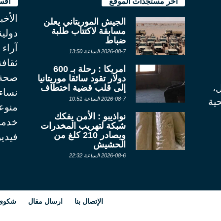
آخر مستجدات الموقع
أقس
الأخب
الجيش الموريتاني يعلن
مسابقة لاكتتاب طلبة
دولية
ضباط
آراء
2026-08-7 الساعة 13:50
ثقاف
امريكا : رحلة بـ 600
صحة
دولار تقود سائقا موريتانيا
ل،
إلى قلب قضية اختطاف
نساء
2026-08-7 الساعة 10:51
ية
منوع
نواذيبو : الأمن يفكك
خدما
شبكة لتهريب المخدرات
ويصادر 210 كلغ من
فيديو
الحشيش
2026-08-6 الساعة 22:32
الإتصال بنا
ارسال مقال
شكوى أ