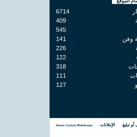
ام الموقع
ار
6714
409
545
ة وفن
141
226
122
ات
318
ت
111
127
و تبليغ
الإعلانات
Hacen Custom Webdesign