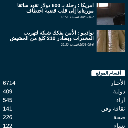
امريكا : رحلة بـ 600 دولار تقود سائقا
موريتانيا إلى قلب قضية اختطاف
2026-08-7 الساعة 10:51
نواذيبو : الأمن يفكك شبكة لتهريب
المخدرات ويصادر 210 كلغ من الحشيش
2026-08-6 الساعة 22:32
أقسام الموقع
الأخبار
6714
دولية
409
آراء
545
ثقافة وفن
141
صحة
226
نساء
122