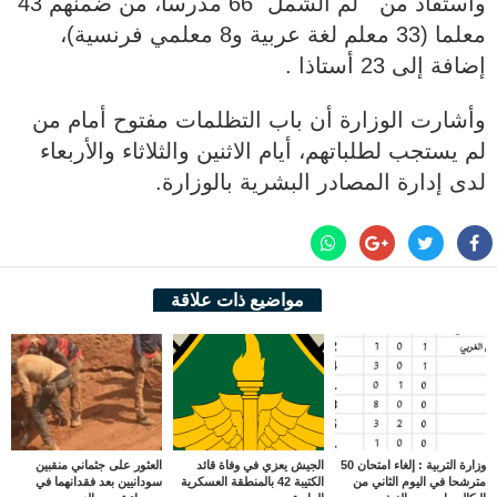
واستفاد من " لم الشمل" 66 مدرسا، من ضمنهم 43
معلما (33 معلم لغة عربية و8 معلمي فرنسية)،
إضافة إلى 23 أستاذا .
وأشارت الوزارة أن باب التظلمات مفتوح أمام من
لم يستجب لطلباتهم، أيام الاثنين والثلاثاء والأربعاء
لدى إدارة المصادر البشرية بالوزارة.
مواضيع ذات علاقة
وزارة التربية : إلغاء امتحان 50
الجيش يعزي في وفاة قائد
العثور على جثماني منقبين
مترشحا في اليوم الثاني من
الكتيبة 42 بالمنطقة العسكرية
سودانيين بعد فقدانهما في