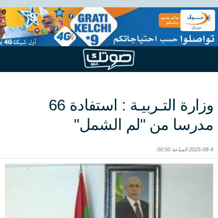
وزارة التـربيـة : استفادة 66
مدرسا من "لم الشمل"
2025-08-4 الساعة 00:50