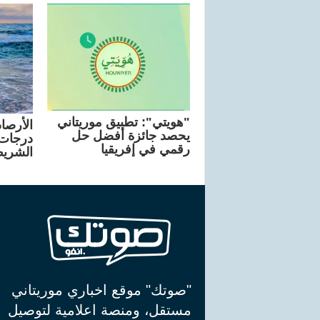
"هويتي": تطبيق موريتاني
الأرصاد
يحصد جائزة أفضل حل
درجات 
رقمي في إفريقيا
الشريط
"صوتك" موقع اخباري موريتاني
مستقل، ومنصة اعلامية لتوصيل