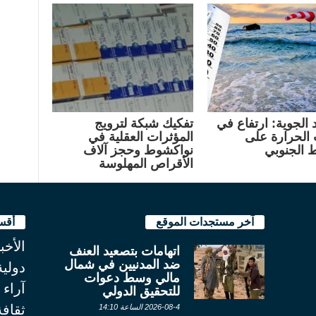
 الجوية: ارتفاع في
تفكيك شبكة لترويج
الحرارة على
المؤثرات العقلية في
 الجنوبي
نواكشوط وحجز آلاف
الأقراص المهلوسة
آخر مستجدات الموقع
أقس
الأخب
اتهامات بتصعيد العنف
ضد المدنيين في شمال
دولية
مالي وسط دعوات
آراء
للتحقيق الدولي
ثقاف
2026-08-4 الساعة 14:10