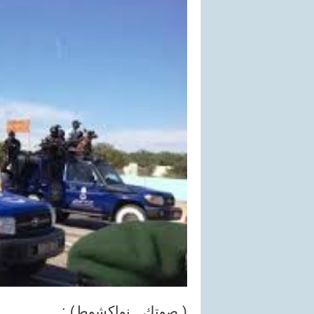
( صوتك ـ نواكشوط) :