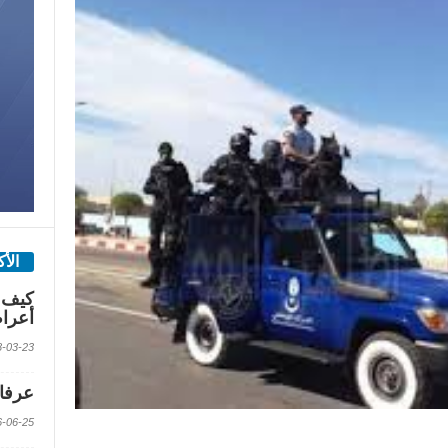
الأ
كيف 
أعرا
2018-03-23 الس
عرفات
2016-06-25 الس