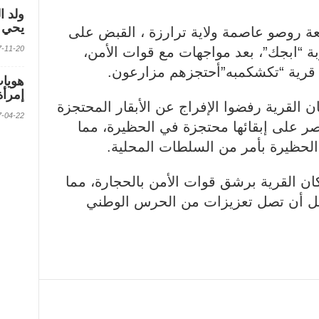
ولد ا
يحي ف
ة روصو عاصمة ولاية ترارزة ، القبض على
2017-11-20 الس
“ابجك”، بعد مواجهات مع قوات الأمن،
 قرية “تكشكمبه”أحتجزهم مزارعون.
إمرأة
القرية رفضوا الإفراج عن الأبقار المحتجزة
2017-04-22 الس
ر على إبقائها محتجزة في الحظيرة، مما
الحظيرة بأمر من السلطات المحلية.
ن القرية برشق قوات الأمن بالحجارة، مما
بل أن تصل تعزيزات من الحرس الوطني