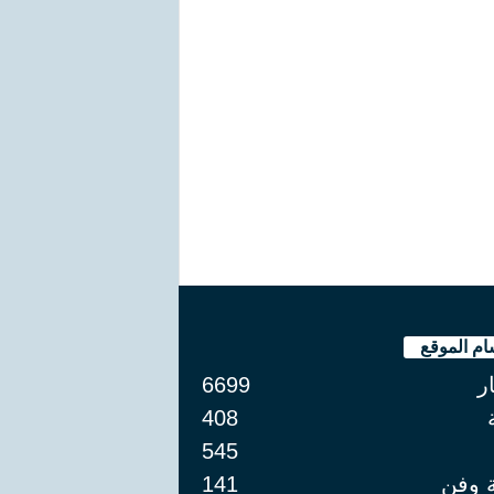
ام الموقع
ار
6699
408
545
ة وفن
141