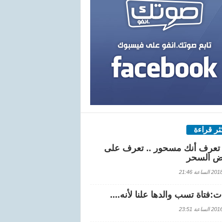
كثر قراءة
تعرف أنك مسحور .. تعرف على
ض السحر
اعة 21:46
:فتاة تسب والدها علنا لأنه....
اعة 23:51