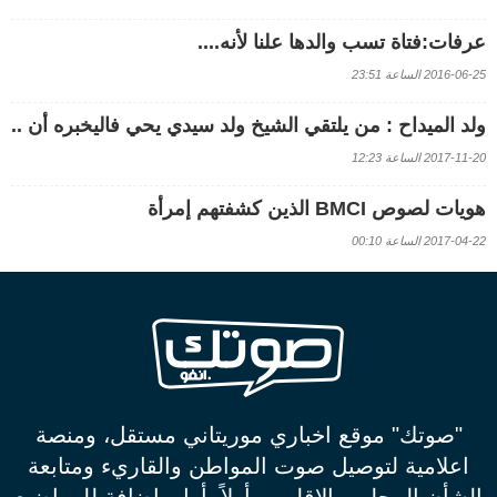
عرفات:فتاة تسب والدها علنا لأنه....
2016-06-25 الساعة 23:51
ولد الميداح : من يلتقي الشيخ ولد سيدي يحي فاليخبره أن ..
2017-11-20 الساعة 12:23
هويات لصوص BMCI الذين كشفتهم إمرأة
2017-04-22 الساعة 00:10
"صوتك" موقع اخباري موريتاني مستقل، ومنصة
اعلامية لتوصيل صوت المواطن والقاريء ومتابعة