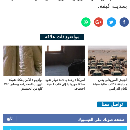
بمدينة كيفة.
مواضيع ذات علاقة
الجيش الموريتاني يعلن
امريكا : رحلة بـ 600 دولار تقود
نواذيبو : الأمن يفكك شبكة
مسابقة لاكتتاب طلبة ضباط
سائقا موريتانيا إلى قلب قضية
لتهريب المخدرات ويصادر 210
للعام الدراسي
اختطاف
كلغ من الحشيش
تواصل معنا
تابع
صفحة صوتك على الفيسبوك