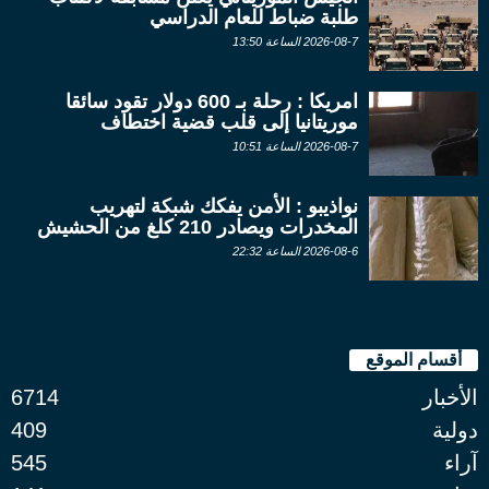
طلبة ضباط للعام الدراسي
2026-08-7 الساعة 13:50
امريكا : رحلة بـ 600 دولار تقود سائقا
موريتانيا إلى قلب قضية اختطاف
2026-08-7 الساعة 10:51
نواذيبو : الأمن يفكك شبكة لتهريب
المخدرات ويصادر 210 كلغ من الحشيش
2026-08-6 الساعة 22:32
أقسام الموقع
الأخبار
6714
دولية
409
آراء
545