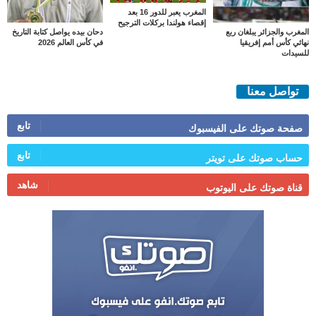
المغرب يعبر للدور 16 بعد
إقصاء هولندا بركلات الترجيح
المغرب والجزائر يبلغان ربع
دحان بيده يواصل كتابة التاريخ
نهائي كأس أمم إفريقيا
في كأس العالم 2026
للسيدات
تواصل معنا
تابع
صفحة صوتك على الفيسبوك
تابع
حساب صوتك على تويتر
شاهد
قناة صوتك على اليوتوب