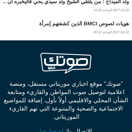
ولد الميداح : من يلتقي الشيخ ولد سيدي يحي فاليخبره أن ..
2017-11-20 الساعة 12:23
هويات لصوص BMCI الذين كشفتهم إمرأة
2017-04-22 الساعة 00:10
"صوتك" موقع اخباري موريتاني مستقل، ومنصة
اعلامية لتوصيل صوت المواطن والقاريء ومتابعة
الشأن المحلي والاقليمي أولاً بأول، إضافة للمواضيع
الاجتماعية والصحية والمتنوعة التي تهم القاريء
الموريتاني.
الإتصال بنا:
إضغط هنا