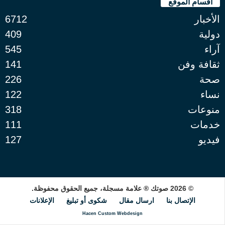
أقسام الموقع
الأخبار
6712
دولية
409
آراء
545
ثقافة وفن
141
صحة
226
نساء
122
منوعات
318
خدمات
111
فيديو
127
© 2026 صوتك ® علامة مسجلة، جميع الحقوق محفوظة.
الإتصال بنا
ارسال مقال
شكوى أو تبليغ
الإعلانات
Hacen Custom Webdesign