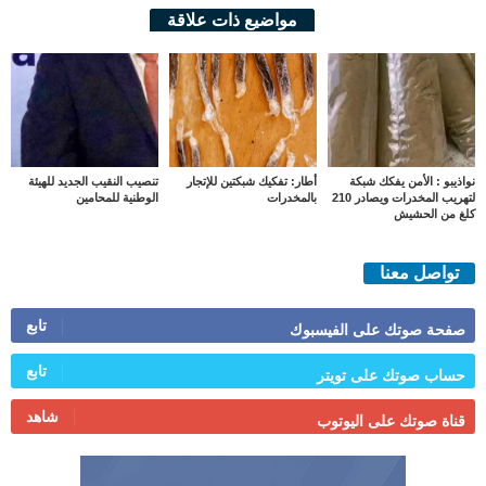
مواضيع ذات علاقة
نواذيبو : الأمن يفكك شبكة
أطار: تفكيك شبكتين للإتجار
تنصيب النقيب الجديد للهيئة
لتهريب المخدرات ويصادر 210
بالمخدرات
الوطنية للمحامين
كلغ من الحشيش
تواصل معنا
تابع
صفحة صوتك على الفيسبوك
تابع
حساب صوتك على تويتر
شاهد
قناة صوتك على اليوتوب