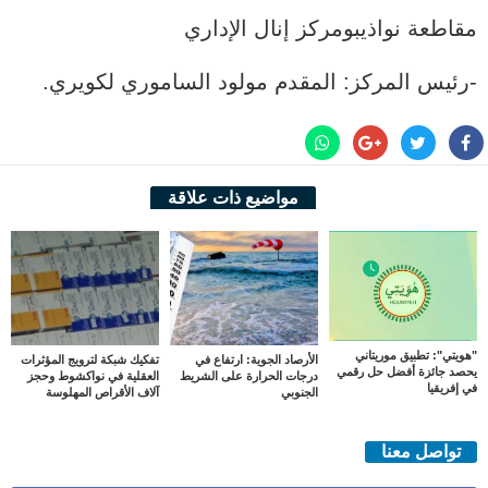
مقاطعة نواذيبومركز إنال الإداري
‐رئيس المركز: المقدم مولود الساموري لكويري.
مواضيع ذات علاقة
"هويتي": تطبيق موريتاني
الأرصاد الجوية: ارتفاع في
تفكيك شبكة لترويج المؤثرات
يحصد جائزة أفضل حل رقمي
درجات الحرارة على الشريط
العقلية في نواكشوط وحجز
في إفريقيا
الجنوبي
آلاف الأقراص المهلوسة
تواصل معنا