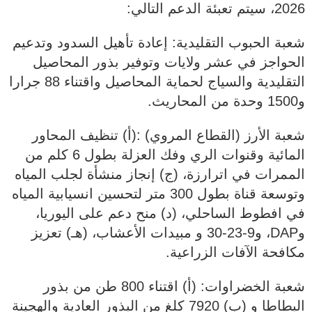
2026، سيتم تعبئة الدعم التالي:
شعبة الحبوب التقليدية: إعادة تأهيل السدود وتدعيم
الحواجز في عشر ولايات وتوفير بذور المحاصيل
التقليدية والسياج لحماية المحاصيل واقتناء 88 جرارا
و1500 وحدة من المحاريث.
شعبة الأرز (القطاع المروي) :(أ) تنظيف المحاور
المائية وقنوات الري وفك العزلة بطول 6 كلم من
الممرات في اترارزة، (ج) إنجاز منشأة لجلب المياه
وتوسعة قناة بطول 300 متر لتحسين انسيابية المياه
في افطوط الساحلي، (د) منح دعم على اليوريا،
وDAP، و9-23-30 و مبيدات الأعشاب، (هـ) تعزيز
مكافحة الآفات الزراعية.
شعبة الخضراوات: (أ) اقتناء 800 طن من بذور
البطاطا و (ب) 7920 كلغ من البذور العادية والهجينة