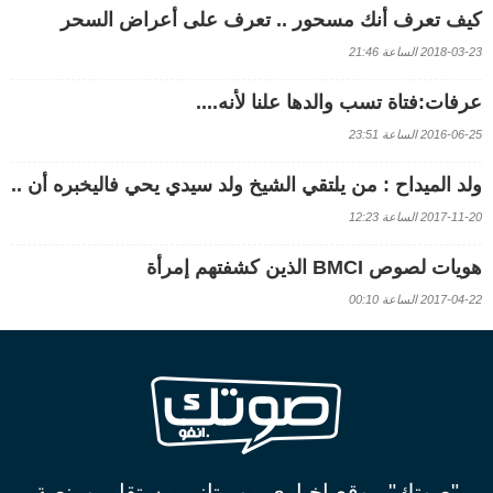
كيف تعرف أنك مسحور .. تعرف على أعراض السحر
2018-03-23 الساعة 21:46
عرفات:فتاة تسب والدها علنا لأنه....
2016-06-25 الساعة 23:51
ولد الميداح : من يلتقي الشيخ ولد سيدي يحي فاليخبره أن ..
2017-11-20 الساعة 12:23
هويات لصوص BMCI الذين كشفتهم إمرأة
2017-04-22 الساعة 00:10
"صوتك" موقع اخباري موريتاني مستقل، ومنصة