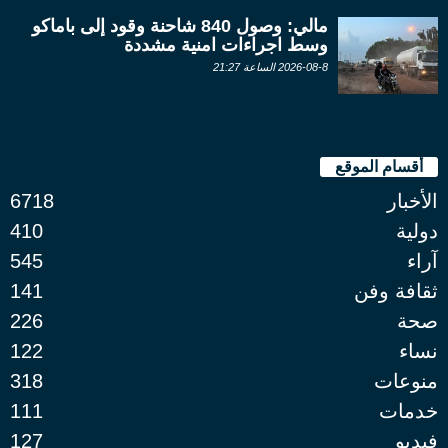
مالي: وصول 840 شاحنة وقود إلى باماكو
وسط اجراءات امنية مشددة
2026-08-8 الساعة 21:27
أقسام الموقع
الأخبار
6718
دولية
410
آراء
545
ثقافة وفن
141
صحة
226
نساء
122
منوعات
318
خدمات
111
فيديو
127