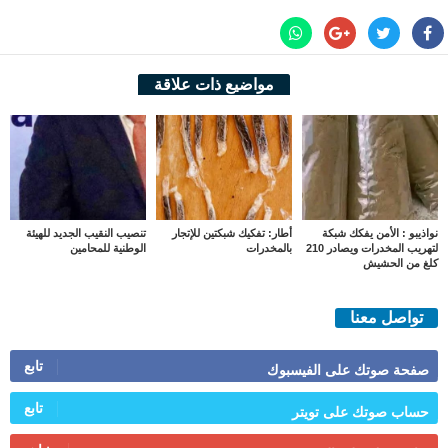
مواضيع ذات علاقة
نواذيبو : الأمن يفكك شبكة
أطار: تفكيك شبكتين للإتجار
تنصيب النقيب الجديد للهيئة
لتهريب المخدرات ويصادر 210
بالمخدرات
الوطنية للمحامين
كلغ من الحشيش
تواصل معنا
تابع
صفحة صوتك على الفيسبوك
تابع
حساب صوتك على تويتر