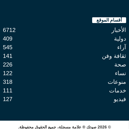
أقسام الموقع
الأخبار
6712
دولية
409
آراء
545
ثقافة وفن
141
صحة
226
نساء
122
منوعات
318
خدمات
111
فيديو
127
© 2026 صوتك ® علامة مسجلة، جميع الحقوق محفوظة.