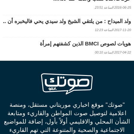
2016-06-25 الساعة 23:51
ولد الميداح : من يلتقي الشيخ ولد سيدي يحي فاليخبره أن ..
2017-11-20 الساعة 12:23
هويات لصوص BMCI الذين كشفتهم إمرأة
2017-04-22 الساعة 00:10
"صوتك" موقع اخباري موريتاني مستقل، ومنصة
اعلامية لتوصيل صوت المواطن والقاريء ومتابعة
الشأن المحلي والاقليمي أولاً بأول، إضافة للمواضيع
الاجتماعية والصحية والمتنوعة التي تهم القاريء