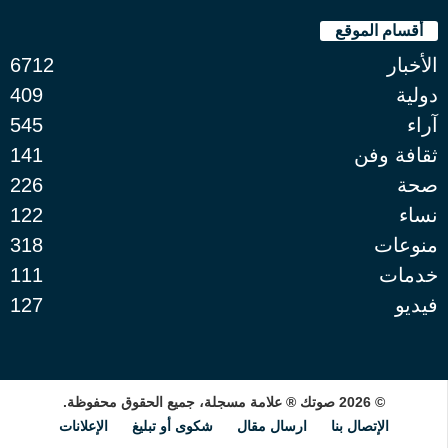
أقسام الموقع
الأخبار
6712
دولية
409
آراء
545
ثقافة وفن
141
صحة
226
نساء
122
منوعات
318
خدمات
111
فيديو
127
© 2026 صوتك ® علامة مسجلة، جميع الحقوق محفوظة.
الإتصال بنا
ارسال مقال
شكوى أو تبليغ
الإعلانات