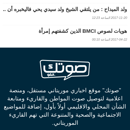
ولد الميداح : من يلتقي الشيخ ولد سيدي يحي فاليخبره أن ..
2017-11-20 الساعة 12:23
هويات لصوص BMCI الذين كشفتهم إمرأة
2017-04-22 الساعة 00:10
"صوتك" موقع اخباري موريتاني مستقل، ومنصة
اعلامية لتوصيل صوت المواطن والقاريء ومتابعة
الشأن المحلي والاقليمي أولاً بأول، إضافة للمواضيع
الاجتماعية والصحية والمتنوعة التي تهم القاريء
الموريتاني.