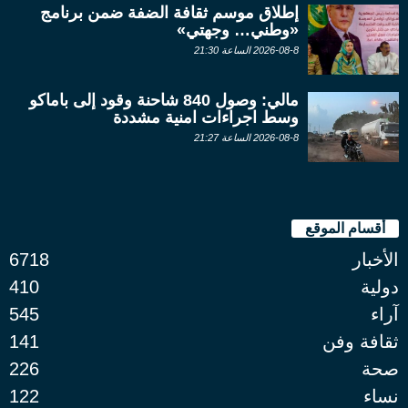
إطلاق موسم ثقافة الضفة ضمن برنامج
«وطني… وجهتي»
2026-08-8 الساعة 21:30
مالي: وصول 840 شاحنة وقود إلى باماكو
وسط اجراءات امنية مشددة
2026-08-8 الساعة 21:27
أقسام الموقع
الأخبار
6718
دولية
410
آراء
545
ثقافة وفن
141
صحة
226
نساء
122