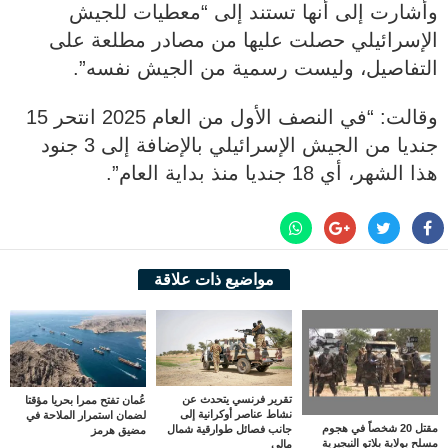
وأشارت إلى أنها تستند إلى “معطيات للجيش
الإسرائيلي حصلت عليها من مصادر مطلعة على
التفاصيل، وليست رسمية من الجيش نفسه”.
وقالت: “في النصف الأول من العام 2025 انتحر 15
جنديا من الجيش الإسرائيلي بالإضافة إلى 3 جنود
هذا الشهر، أي 18 جنديا منذ بداية العام”.
مواضيع ذات علاقة
تقرير فرنسي يتحدث عن
عُمان تفتح ممرا بحريا مؤقتا
نشاط عناصر أوكرانية إلى
لضمان استمرار الملاحة في
مقتل 20 شخصاً في هجوم
جانب فصائل طوارقية شمال
مضيق هرمز
مسلح بولاية بلاتو النيجيرية
مالي