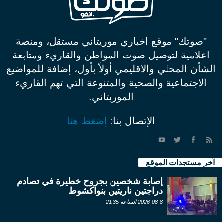
"صوتك" موقع اخباري موريتاني مستقل، ومنصة
اعلامية لتوصيل صوت المواطن والقاريء ومتابعة
الشأن المحلي والاقليمي أولاً بأول، إضافة للمواضيع
الاجتماعية والصحية والمتنوعة التي تهم القاريء
الموريتاني.
الإتصال بنا:
إضغط هنا
آخر مستجدات الموقع
إصابة شخصين بجروح خطيرة في تصادم
دراجتين ناريتين بنواكشوط
2026-08-8 الساعة 21:35