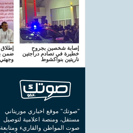
إصابة شخصين بجروح
إطلاق 
خطيرة في تصادم دراجتين
ضمن ب
ناريتين بنواكشوط
وجهتي
"صوتك" موقع اخباري موريتاني
مستقل، ومنصة اعلامية لتوصيل
صوت المواطن والقاريء ومتابعة