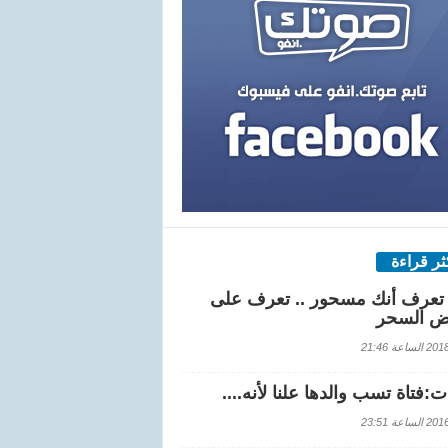
كثر قراءة
تعرف أنك مسحور .. تعرف على
ض السحر
اعة 21:46
:فتاة تسب والدها علنا لأنه....
اعة 23:51