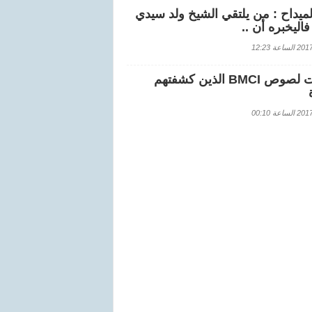
لميداح : من يلتقي الشيخ ولد سيدي
اليخبره أن ..
اعة 12:23
هويات لصوص BMCI الذين كشفتهم
اعة 00:10