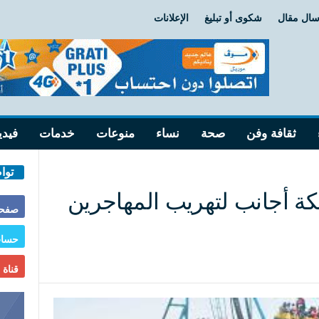
سال مقال
شكوى أو تبليغ
الإعلانات
ثقافة وفن
صحة
نساء
منوعات
خدمات
فيدي
توا
ة أجانب لتهريب المهاجرين
صفحة
حساب
قناة