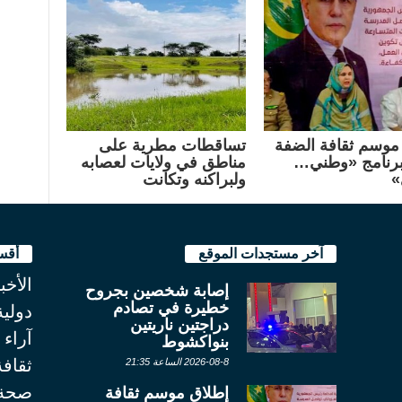
موسم ثقافة الضفة
تساقطات مطرية على
رنامج «وطني…
مناطق في ولايات لعصابه
»
ولبراكنه وتكانت
آخر مستجدات الموقع
أقس
الأخب
إصابة شخصين بجروح
خطيرة في تصادم
دولية
دراجتين ناريتين
آراء
بنواكشوط
ثقاف
2026-08-8 الساعة 21:35
صحة
إطلاق موسم ثقافة