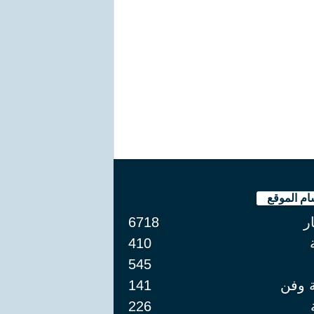
ام الموقع
ار
6718
410
545
ة وفن
141
226