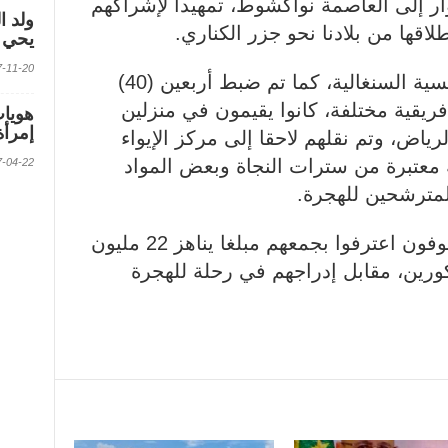
ر إلى العاصمة نواكشوط، تمهيدا لإشراكهم
ولد ا
قها من بلادنا نحو جزر الكناري.
يحي ف
2017-11-20 الس
وتم توقيف متهمين اثنين من الجنسية السنغالية، كما تم ضبط أربعين (40)
يقية مختلفة، كانوا يقيمون في منزلين
إمرأة
ياض، وتم نقلهم لاحقا إلى مركز الإيواء
 معتبرة من سترات النجاة وبعض المواد
2017-04-22 الس
المترشحين للهجرة.
ووأضاف إيجاز الشرطة ان الموقوفون اعترفوا بجمعهم مبلغا يناهز 22 مليون
ورين، مقابل إدراجهم في رحلة للهجرة