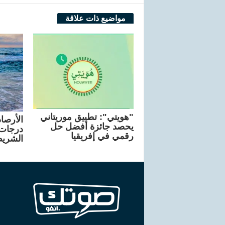
مواضيع ذات علاقة
"هويتي": تطبيق موريتاني
الأرصاد
يحصد جائزة أفضل حل
درجات 
رقمي في إفريقيا
الشريط