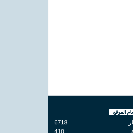
ام الموقع
ار
6718
410