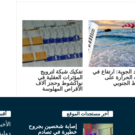
 الجوية: ارتفاع في
تفكيك شبكة لترويج
الحرارة على
المؤثرات العقلية في
 الجنوبي
نواكشوط وحجز آلاف
الأقراص المهلوسة
آخر مستجدات الموقع
أقس
الأخب
إصابة شخصين بجروح
خطيرة في تصادم
دولية