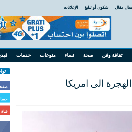
سال مقال
شكوى أو تبليغ
الإعلانات
ثقافة وفن
صحة
نساء
منوعات
خدمات
فيدي
توا
الهجرة الى امريكا
صفحة
حساب
قناة