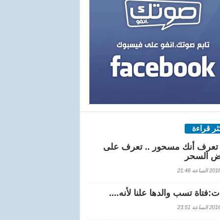
كثر قراءة
تعرف أنك مسحور .. تعرف على
ض السحر
اعة 21:46
:فتاة تسب والدها علنا لأنه....
اعة 23:51