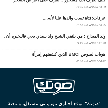
كيف تعرف أنك مسحور .. تعرف على أعراض السحر
2018-03-23 الساعة 21:46
عرفات:فتاة تسب والدها علنا لأنه....
2016-06-25 الساعة 23:51
ولد الميداح : من يلتقي الشيخ ولد سيدي يحي فاليخبره أن ..
2017-11-20 الساعة 12:23
هويات لصوص BMCI الذين كشفتهم إمرأة
2017-04-22 الساعة 00:10
"صوتك" موقع اخباري موريتاني مستقل، ومنصة