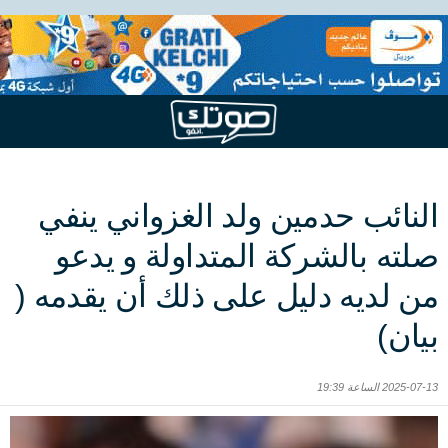
النائب حدمين ولد الغزواني ينفي
صلته بالشركة المتداولة و يدعو
من لديه دليل على ذلك أن يقدمه (
بيان)
2025-07-13 الساعة 19:39