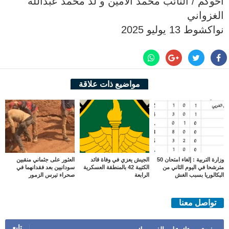
‏‎أخوكم / النائب محمد الأمين و لد محمد عبدالله
الغزواني
مواضيع ذات علاقة
وزارة التربية : إلغاء امتحان 50
الجيش يعزي في وفاة قائد
العثور على جثماني منقبين
مترشحا في اليوم الثاني من
الكتيبة 42 بالمنطقة العسكرية
سودانيين بعد فقدانهما في
البكالوريا بسبب الغش
الرابعة
صحراء تيرس الزمور
تواصل معنا
تابع