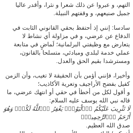
التهم، و عبروا عن ذلك شعرا و نثرا، وأقدر عاليا
جميل صنيعهم، و وقفتهم النبيلة.
‏‎سادسا: إنني إذ أحتفظ بحقي القانوني الثابت في
الدفاع عن عرضي، و في مزاولة أي نشاط لا
يتعارض مع وظيفتي البرلمانية؛ لَماضٍ في متابعة
عملي خدمة لبلدي ومبادئي، متسلحا بالقانون،
ومسترشدا بقيم الحق والعدل.
‏‎وأخيرا، فإنني أؤمن بأن الحقيقة لا تغيب، وأن الزمن
كفيل بفضح الأراجيف وتعرية الأكاذيب؛
‏‎و أقول لكل من أخطأ في حقي أو انتهك عرضي، ما
قاله نبي الله يوسف عليه السلام:
لَا تَثْرِيبَ عَلَيْكُمُ اُ۬لْيَوْمَۖ يَغْفِرُ اُ۬للَّهُ لَكُمْۖ وَهُوَ
أَرْحَمُ اُ۬لرَّٰحِمِينَۖ