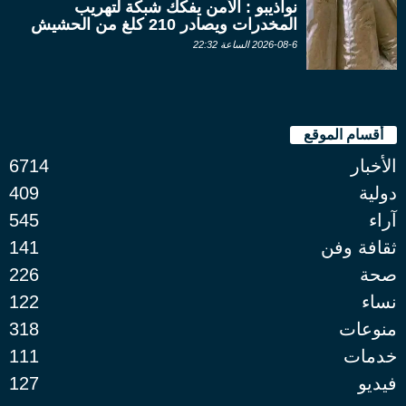
نواذيبو : الأمن يفكك شبكة لتهريب
المخدرات ويصادر 210 كلغ من الحشيش
2026-08-6 الساعة 22:32
أقسام الموقع
الأخبار
6714
دولية
409
آراء
545
ثقافة وفن
141
صحة
226
نساء
122
منوعات
318
خدمات
111
فيديو
127