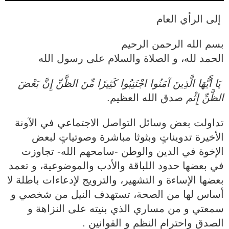
بسم الله الرحمن الرحيم
يَا أَيُّهَا الَّذِينَ آمَنُوا اجْتَنِبُوا كَثِيرًا مِّنَ الظَّنِّ إِنَّ بَعْضَ
الظَّنِّ إِثْم
صدق الله العظيم.
‏‎تداولت بعض وسائل التواصل الاجتماعي في الآونة
الأخيرة تدويناتٍ وبثوثا مباشرة وصوتياتٍ لبعض
الإخوة في الدين والوطن -سامحهم الله- تجاوزت
في بعضها حدود اللباقة والأدب والموضوعية، و تعمد
بعضها الإساءة و التشهير، والترويج لإدعاءات باطلة لا
أساس لها من الصحة، تستهدف النيل من شخصي و
سمعتي و من مساري الذي بنيته على النزاهة و
الصدق واحترام النظم و القوانين .