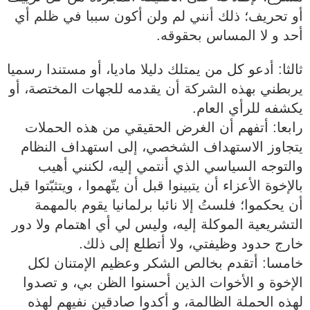
أو تحريف؛ ذلك أنني لم ولن أكون سببا في ظلم أي
أحد و لا المساس بحقوقه.
‏‎ثالثا: أدعو كل من يمتلك دليلا ماديا، أو مستندا رسميا
يربطني بهذه الشركة أن يقدمه للجهات المختصة، أو
يكشفه للرأي العام.
‏‎رابعا: أتفهم أن الغرض الحقيقي من هذه الحملات
يتجاوز الاستهداف الشخصي، إلى استهداف النظام
والتوجه السياسي الذي أنتمي إليه، لكنني أهيب
بالإخوة الأعزاء أن يتبينوا قبل أن يتّهموا ، ويتثبّتوا قبل
أن يحكموا؛ فلستُ إلا نائبا برلمانيا يقوم بالمهمة
التشريعية الموكلة إليه، وليس لي أي اهتمام ولا دور
خارج حدود وظيفتي، ولا أتطلع إلى ذلك.
‏‎خامسا: أتقدم بخالص الشكر وعظيم الإمتنان لكل
الإخوة و الأخوات الذين أحسنوا الظن بي، و تصدوا
لهذه الحملة الظالمة، و أكدوا صادقين نفيهم لهذه