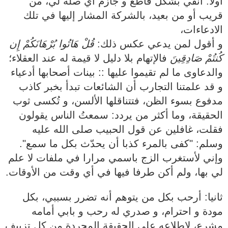
‏‎أولا: أنفي بشكل قاطع و جازم أي صلة لي، من
قريب أو من بعيد، بالشركة المشار إليها في تلك
الادعاءات،
قُلْ هَاتُوا بُرْهَانَكُمْ إِن
كُنتُمْ صَادِقِينَ
فالإتهام بلا دليل لا قيمة له عند العقلاء؛
‏‎و قد علمتنا التجارب أن الشائعات تبدأ بخبر كاذب
مدفوع بسوء الظن، فتتناقلها الألسن، و تُكسى ثوب
الحقيقة، وما أكثر من يردد: سمعتُ الناس يقولون
فقلت، غافلين عن قول الحبيب صلى الله عليه
وسلم: "كفى بالمرء كذبا أن يحدّث بكل ما سمع".
‏‎وإني لأستغرب الزج باسمي مرارا في ملفات لا علم
لي بها، ولم أكن طرفا فيها في أي وقت من الأوقات.
‏‎ثانيا: أرحب بكل من يتوهم أنه تضرر بسببي، بكل
مودة و احترام، و صدري له رحب و بابي أمامه
مشرع، لإطلاعه على الحقيقة المجردة من كل تزييف